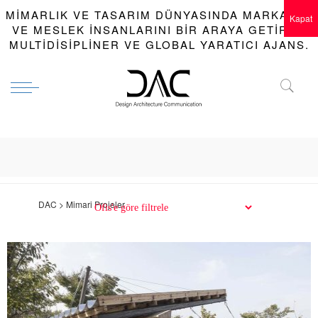
MIMARLIK VE TASARIM DÜNYASINDA MARKALAR
Kapat
VE MESLEK INSANLARINI BIR ARAYA GETIREN
MULTIDISIPLINER VE GLOBAL YARATICI AJANS.
DAC > Mimari Projeler