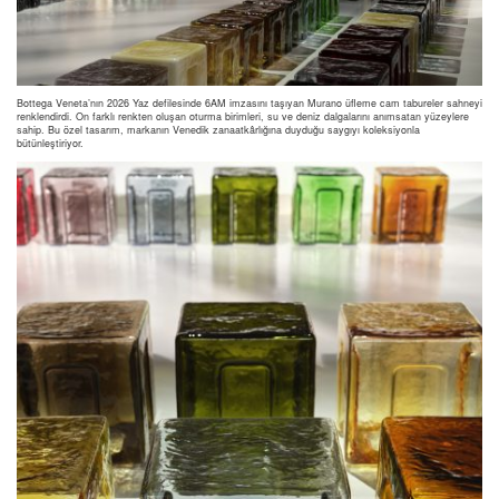
Bottega Veneta’nın 2026 Yaz defilesinde 6AM imzasını taşıyan Murano üfleme cam tabureler sahneyi
renklendirdi. On farklı renkten oluşan oturma birimleri, su ve deniz dalgalarını anımsatan yüzeylere
sahip. Bu özel tasarım, markanın Venedik zanaatkârlığına duyduğu saygıyı koleksiyonla
bütünleştiriyor.