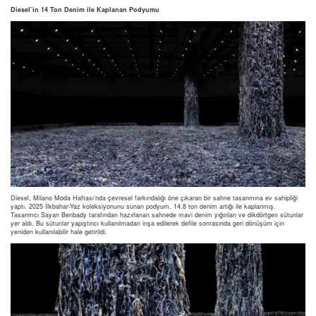
Diesel’in 14 Ton Denim ile Kaplanan Podyumu
Diesel, Milano Moda Haftası’nda çevresel farkındalığı öne çıkaran bir sahne tasarımına ev sahipliği
yaptı. 2025 İlkbahar-Yaz koleksiyonunu sunan podyum, 14,8 ton denim artığı ile kaplanmış.
Tasarımcı Sayan Benbady tarafından hazırlanan sahnede mavi denim yığınları ve dikdörtgen sütunlar
yer aldı. Bu sütunlar yapıştırıcı kullanılmadan inşa edilerek defile sonrasında geri dönüşüm için
yeniden kullanılabilir hale getirildi.