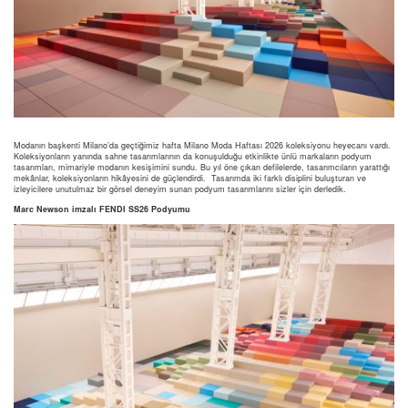
Modanın başkenti Milano’da geçtiğimiz hafta Milano Moda Haftası 2026 koleksiyonu heyecanı vardı.
Koleksiyonların yanında sahne tasarımlarının da konuşulduğu etkinlikte ünlü markaların podyum
tasarımları, mimariyle modanın kesişimini sundu. Bu yıl öne çıkan defilelerde, tasarımcıların yarattığı
mekânlar, koleksiyonların hikâyesini de güçlendirdi. Tasarımda iki farklı disiplini buluşturan ve
izleyicilere unutulmaz bir görsel deneyim sunan podyum tasarımlarını sizler için derledik.
Marc Newson imzalı FENDI SS26 Podyumu