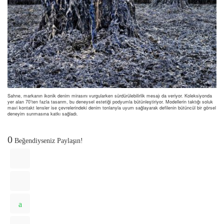
Sahne, markanın ikonik denim mirasını vurgularken sürdürülebilirlik mesajı da veriyor. Koleksiyonda
yer alan 70’ten fazla tasarım, bu deneysel estetiği podyumla bütünleştiriyor. Modellerin taktığı soluk
mavi kontakt lensler ise çevrelerindeki denim tonlarıyla uyum sağlayarak defilenin bütüncül bir görsel
deneyim sunmasına katkı sağladı.
0
Beğendiyseniz Paylaşın!