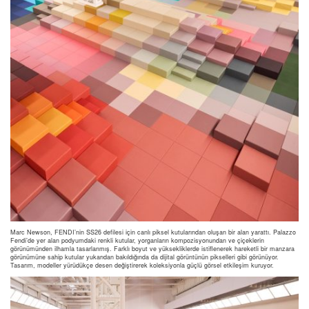
Marc Newson, FENDI’nin SS26 defilesi için canlı piksel kutularından oluşan bir alan yarattı. Palazzo
Fendi’de yer alan podyumdaki renkli kutular, yorganların kompozisyonundan ve çiçeklerin
görünümünden ilhamla tasarlanmış. Farklı boyut ve yüksekliklerde istiflenerek hareketli bir manzara
görünümüne sahip kutular yukarıdan bakıldığında da dijital görüntünün pikselleri gibi görünüyor.
Tasarım, modeller yürüdükçe desen değiştirerek koleksiyonla güçlü görsel etkileşim kuruyor.