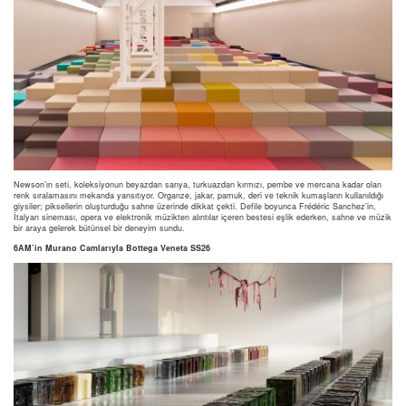
Newson’ın seti, koleksiyonun beyazdan sarıya, turkuazdan kırmızı, pembe ve mercana kadar olan
renk sıralamasını mekanda yansıtıyor. Organze, jakar, pamuk, deri ve teknik kumaşların kullanıldığı
giysiler; piksellerin oluşturduğu sahne üzerinde dikkat çekti. Defile boyunca Frédéric Sanchez’in,
İtalyan sineması, opera ve elektronik müzikten alıntılar içeren bestesi eşlik ederken, sahne ve müzik
bir araya gelerek bütünsel bir deneyim sundu.
6AM’in Murano Camlarıyla Bottega Veneta SS26