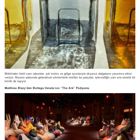
Birbirinden farklı cam tabureler, ışık kırılımı ve gölge oyunlarıyla okyanus dalgalarını yansıtma etkisi
veriyor. Murano adasında geleneksel yöntemlerle üretilen bu parçalar, işlevselliğin yanı sıra estetik bir
kimlik de taşıyor.
Matthieu Blazy’den Bottega Veneta’nın “The Ark” Podyumu