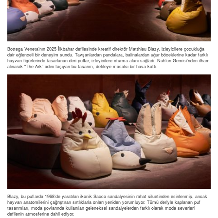
Bottega Veneta’nın 2025 İlkbahar defilesinde kreatif direktör Matthieu Blazy, izleyicilere çocukluğa
dair eğlenceli bir deneyim sundu. Tavşanlardan pandalara, balinalardan uğur böceklerine kadar farklı
hayvan figürlerinde tasarlanan deri puflar, izleyicilere oturma alanı sağladı. Nuh’un Gemisi’nden ilham
alınarak “The Ark” adını taşıyan bu tasarım, defileye masalsı bir hava kattı.
Blazy, bu puflarda 1968’de yaratılan ikonik Sacco sandalyesinin rahat siluetinden esinlenmiş, ancak
hayvan anatomilerini çağrıştıran sırtlıklarla onları yeniden yorumluyor. Tümü deriyle kaplanan puf
tasarımları, moda şovlarında kullanılan geleneksel sandalyelerden farklı olarak moda severleri
defilenin atmosferine dahil ediyor.