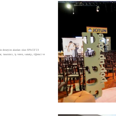
inin deneyim alanları olan SPACE’23
 tasarımcı, iş veren, sanatçı, öğrenci ve