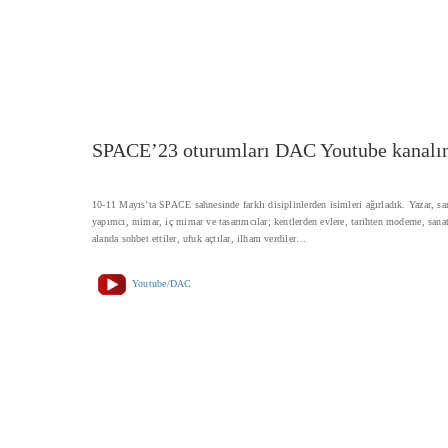
SPACE’23 oturumları DAC Youtube kanalın
10-11 Mayıs’ta SPACE sahnesinde farklı disiplinlerden isimleri ağırladık. Yazar, san
yapımcı, mimar, iç mimar ve tasarımcılar; kentlerden evlere, tarihten moderne, sana
alanda sohbet ettiler, ufuk açtılar, ilham verdiler…
Youtube/DAC