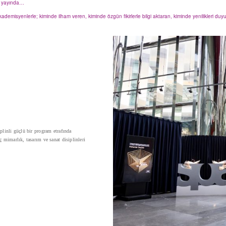
le yayında…
ve akademisyenlerle; kiminde ilham veren, kiminde özgün fikirlerle bilgi aktaran, kiminde yenilikleri duy
plinli güçlü bir program etrafında
ç mimarlık, tasarım ve sanat disiplinleri