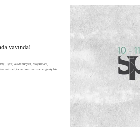
da yayında!
atçı, şair, akademisyen, araştırmacı,
ttan mimarlığa ve tasarıma uzanan geniş bir