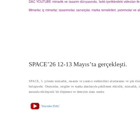
DAC YOUTUBE mimarlık ve tasarım dünyasında, farklı içeriklerdeki videoları i
Mimarlar, iç mimarlar, tasarımcılar, sanatçılar, marka temsilcileri, yatırımcılar 
SPACE’26 12-13 Mayıs’ta gerçekleşti.
SPACE, 5. yılında mimarlık, tasarım ve yaratıcı endüstrileri uluslararası ve çok disi
buluşturdu. Oturumlar, sergiler ve marka alanlarıyla şekillenen etkinlik; mimarlık, i
arasında etkileşimli bir düşünme ve deneyim alanı sundu.
Youtube/DAC