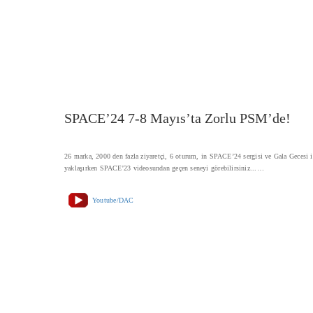
SPACE’24 7-8 Mayıs’ta Zorlu PSM’de!
26 marka, 2000 den fazla ziyaretçi, 6 oturum, in SPACE’24 sergisi ve Gala Gecesi i
yaklaşırken SPACE'23 videosundan geçen seneyi görebilirsiniz...…
Youtube/DAC