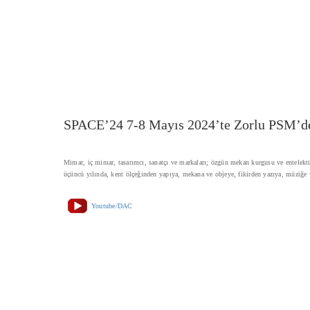
SPACE’24 7-8 Mayıs 2024’te Zorlu PSM’d
Mimar, iç mimar, tasarımcı, sanatçı ve markaları; özgün mekan kurgusu ve entelektü
üçüncü yılında, kent ölçeğinden yapıya, mekana ve objeye, fikirden yazıya, müziğe v
Youtube/DAC