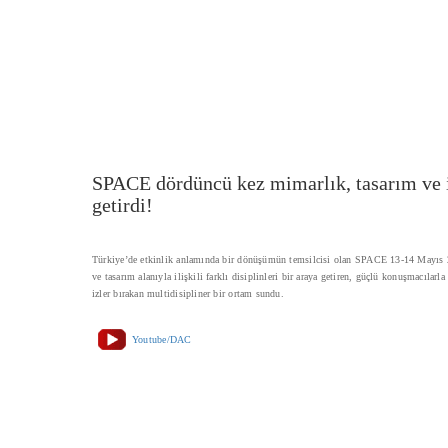
SPACE dördüncü kez mimarlık, tasarım ve i
getirdi!
Türkiye’de etkinlik anlamında bir dönüşümün temsilcisi olan SPACE 13-14 Mayıs 
ve tasarım alanıyla ilişkili farklı disiplinleri bir araya getiren, güçlü konuşmacılarla
izler bırakan multidisipliner bir ortam sundu.
Youtube/DAC