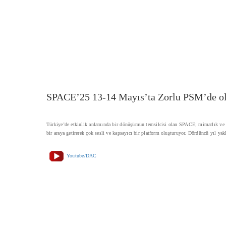
SPACE’25 13-14 Mayıs’ta Zorlu PSM’de o
Türkiye’de etkinlik anlamında bir dönüşümün temsilcisi olan SPACE; mimarlık ve tasa
bir araya getirerek çok sesli ve kapsayıcı bir platform oluşturuyor. Dördüncü yıl 
Youtube/DAC