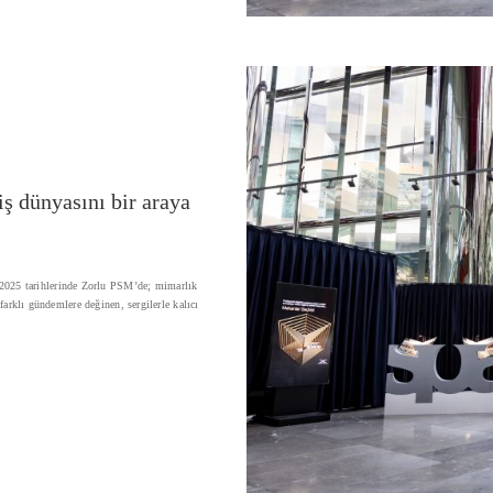
ş dünyasını bir araya
2025 tarihlerinde Zorlu PSM’de; mimarlık
 farklı gündemlere değinen, sergilerle kalıcı