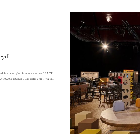
eydi.
el içerikleriyle bir araya getiren SPACE
e lezzete uzanan dolu dolu 2 gün yaşattı.