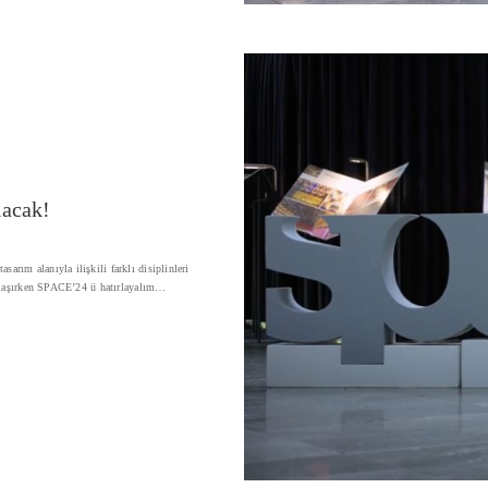
lacak!
rım alanıyla ilişkili farklı disiplinleri
yaklaşırken SPACE’24 ü hatırlayalım…