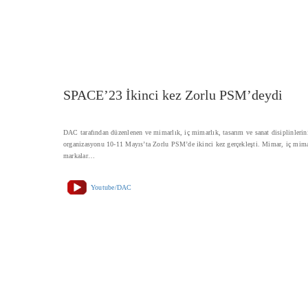
SPACE’23 İkinci kez Zorlu PSM’deydi
DAC tarafından düzenlenen ve mimarlık, iç mimarlık, tasarım ve sanat disiplinler
organizasyonu 10-11 Mayıs’ta Zorlu PSM’de ikinci kez gerçekleşti. Mimar, iç mimar,
markalar…
Youtube/DAC