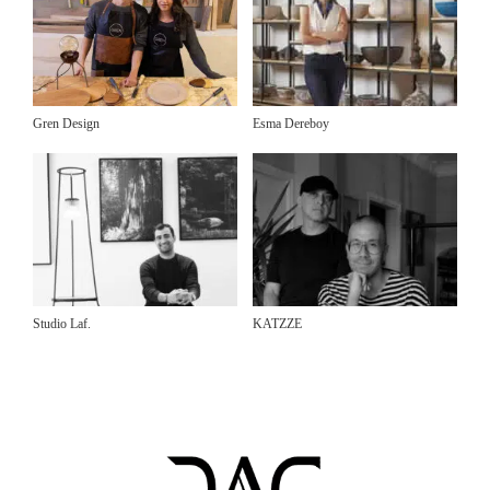
Gren Design
Esma Dereboy
Studio Laf.
KATZZE