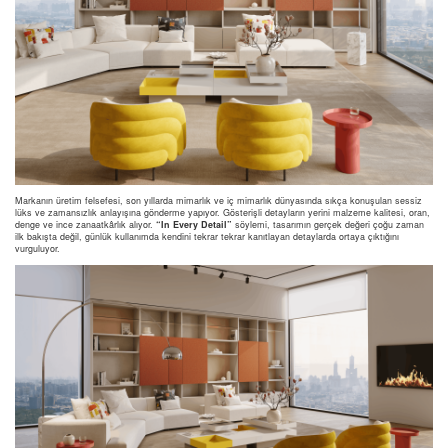
Markanın üretim felsefesi, son yıllarda mimarlık ve iç mimarlık dünyasında sıkça konuşulan sessiz
lüks ve zamansızlık anlayışına gönderme yapıyor. Gösterişli detayların yerini malzeme kalitesi, oran,
denge ve ince zanaatkârlık alıyor.
“In Every Detail”
söylemi, tasarımın gerçek değeri çoğu zaman
ilk bakışta değil, günlük kullanımda kendini tekrar tekrar kanıtlayan detaylarda ortaya çıktığını
vurguluyor.