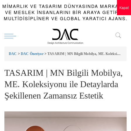
MIMARLIK VE TASARIM DÜNYASINDA MARKALAR
Kapat
VE MESLEK INSANLARINI BIR ARAYA GETIREN
MULTIDISIPLINER VE GLOBAL YARATICI AJANS.
DAC
>
DAC Öneriyor
>
TASARIM | MN Bilgili Mobilya, ME. Koleksiyonu ile Detaylarda Şekillenen Zamansız Estetik
TASARIM | MN Bilgili Mobilya,
ME. Koleksiyonu ile Detaylarda
Şekillenen Zamansız Estetik