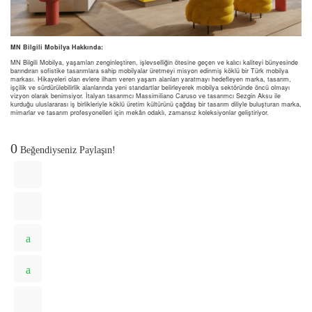
MN Bilgili Mobilya Hakkında:
MN Bilgili Mobilya, yaşamları zenginleştiren, işlevselliğin ötesine geçen ve kalıcı kaliteyi bünyesinde
barındıran sofistike tasarımlara sahip mobilyalar üretmeyi misyon edinmiş köklü bir Türk mobilya
markası. Hikayeleri olan evlere ilham veren yaşam alanları yaratmayı hedefleyen marka, tasarım,
işçilik ve sürdürülebilirlik alanlarında yeni standartlar belirleyerek mobilya sektöründe öncü olmayı
vizyon olarak benimsiyor. İtalyan tasarımcı Massimiliano Caruso ve tasarımcı Sezgin Aksu ile
kurduğu uluslararası iş birlikleriyle köklü üretim kültürünü çağdaş bir tasarım diliyle buluşturan marka,
mimarlar ve tasarım profesyonelleri için mekân odaklı, zamansız koleksiyonlar geliştiriyor.
0
Beğendiyseniz Paylaşın!