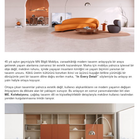
45 yılı aşkın geçmişiyle MN Bilgili Mobilya, zanaatkârlığı modern tasarım anlayışıyla bir araya
getirerek yaşam alanlarına zamansız bir estetik kazandırıyor. Marka için mobilya yalnızca işlevsel bir
obje değil; mekânın ruhunu, içinde yaşayan insanların kimliğini ve yaşam biçimini yansıtan bir
tasarım unsuru. Köklü üretim kültürünü korurken ikinci ve üçüncü kuşağın birlikte yürüttüğü bir
dönüşümle yeni bir tasarım diline doğru evrilen marka,
“In Every Detail”
söylemiyle bu anlayışı en
yalın haliyle ortaya koyuyor.
Ortaya çıkan tasarımlar yalnızca estetik değil; kullanıcı alışkanlıklarını ve modern yaşamın değişen
ihtiyaçlarını da dikkate alan bir yaklaşım sunuyor. Bu anlayışın en somut yansımalarından biri olan
ME. Koleksiyonu
, çağdaş tasarım dili ve kişiselleştirilebilir detaylarıyla mekânın kullanıcı tarafından
yeniden kurgulanmasına imkân tanıyor.