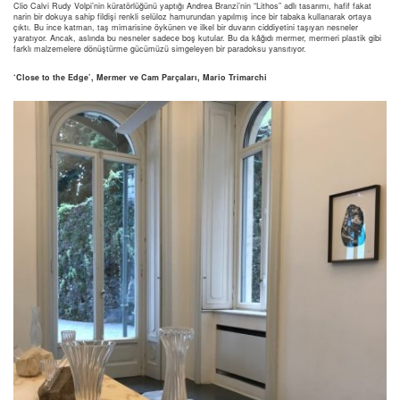
Clio Calvi Rudy Volpi’nin küratörlüğünü yaptığı Andrea Branzi’nin “Lithos” adlı tasarımı, hafif fakat
narin bir dokuya sahip fildişi renkli selüloz hamurundan yapılmış ince bir tabaka kullanarak ortaya
çıktı. Bu ince katman, taş mimarisine öykünen ve ilkel bir duvarın ciddiyetini taşıyan nesneler
yaratıyor. Ancak, aslında bu nesneler sadece boş kutular. Bu da kâğıdı mermer, mermeri plastik gibi
farklı malzemelere dönüştürme gücümüzü simgeleyen bir paradoksu yansıtıyor.
‘Close to the Edge’, Mermer ve Cam Parçaları, Mario Trimarchi