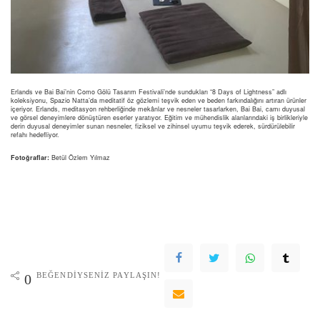
Erlands ve Bai Bai’nin Como Gölü Tasarım Festivali’nde sundukları “8 Days of Lightness” adlı
koleksiyonu, Spazio Natta’da meditatif öz gözlemi teşvik eden ve beden farkındalığını artıran ürünler
içeriyor. Erlands, meditasyon rehberliğinde mekânlar ve nesneler tasarlarken, Bai Bai, camı duyusal
ve görsel deneyimlere dönüştüren eserler yaratıyor. Eğitim ve mühendislik alanlarındaki iş birlikleriyle
derin duyusal deneyimler sunan nesneler, fiziksel ve zihinsel uyumu teşvik ederek, sürdürülebilir
refahı hedefliyor.
Fotoğraflar:
Betül Özlem Yılmaz
BEĞENDIYSENIZ PAYLAŞIN!
0