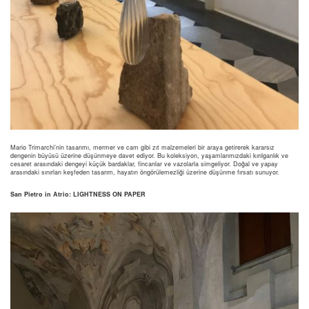
Mario Trimarchi’nin tasarımı, mermer ve cam gibi zıt malzemeleri bir araya getirerek kararsız
dengenin büyüsü üzerine düşünmeye davet ediyor. Bu koleksiyon, yaşamlarımızdaki kırılganlık ve
cesaret arasındaki dengeyi küçük bardaklar, fincanlar ve vazolarla simgeliyor. Doğal ve yapay
arasındaki sınırları keşfeden tasarım, hayatın öngörülemezliği üzerine düşünme fırsatı sunuyor.
San Pietro in Atrio: LIGHTNESS ON PAPER