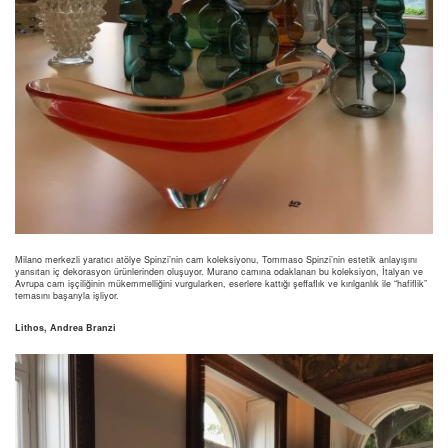
Milano merkezli yaratıcı atölye Spinzi’nin cam koleksiyonu, Tommaso Spinzi’nin estetik anlayışını
yansıtan iç dekorasyon ürünlerinden oluşuyor. Murano camına odaklanan bu koleksiyon, İtalyan ve
Avrupa cam işçiliğinin mükemmelliğini vurgularken, eserlere kattığı şeffaflık ve kırılganlık ile “hafiflik”
temasını başarıyla işliyor.
Lithos, Andrea Branzi