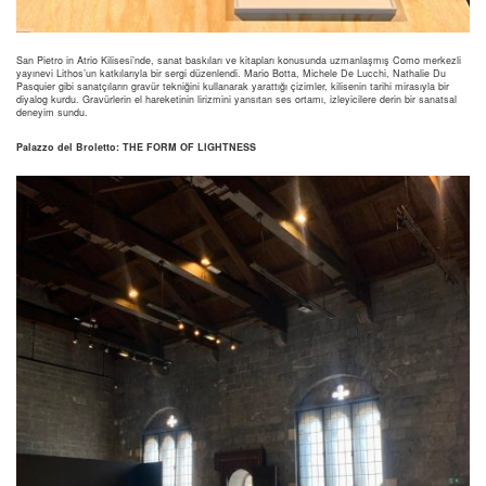
San Pietro in Atrio Kilisesi’nde, sanat baskıları ve kitapları konusunda uzmanlaşmış Como merkezli
yayınevi Lithos’un katkılarıyla bir sergi düzenlendi. Mario Botta, Michele De Lucchi, Nathalie Du
Pasquier gibi sanatçıların gravür tekniğini kullanarak yarattığı çizimler, kilisenin tarihi mirasıyla bir
diyalog kurdu. Gravürlerin el hareketinin lirizmini yansıtan ses ortamı, izleyicilere derin bir sanatsal
deneyim sundu.
Palazzo del Broletto: THE FORM OF LIGHTNESS