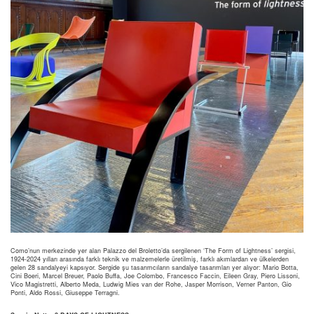
Como’nun merkezinde yer alan Palazzo del Broletto’da sergilenen ‘The Form of Lightness’ sergisi,
1924-2024 yılları arasında farklı teknik ve malzemelerle üretilmiş, farklı akımlardan ve ülkelerden
gelen 28 sandalyeyi kapsıyor. Sergide şu tasarımcıların sandalye tasarımları yer alıyor: Mario Botta,
Cini Boeri, Marcel Breuer, Paolo Buffa, Joe Colombo, Francesco Faccin, Eileen Gray, Piero Lissoni,
Vico Magistretti, Alberto Meda, Ludwig Mies van der Rohe, Jasper Morrison, Verner Panton, Gio
Ponti, Aldo Rossi, Giuseppe Terragni.