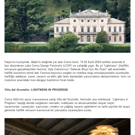
İtalya’nın kuzeyinde, Alpler’in eteğinde yer alan Como kenti, 15-22 Eylül 2024 tarihleri arasında 6.
kez düzenlenen Lake Como Design Festival’e (LCDF) ev sahipliği yaptı. Bu yıl “Lightness” (Hafiflik)
temasıyla gerçekleştirilen festival, Italo Calvino’nun “Gelecek Binyıl İçin Altı Öneri” adlı eserindeki
hafiflik kavramını temel aldı. Festival boyunca sergiler ve mekâna özgü enstalasyonlarla ziyaretçiler,
hafifliğin edebiyat, sanat, tasarım ve bilim gibi farklı alanlardaki yansımalarını deneyimlerken, form ve
malzeme arasındaki ince dengeyi keşfetme fırsatı buldu.
Villa del Grumello: LIGHTNESS IN PROGRESS
Como Gölü’nün eşsiz manzarasına sahip Villa del Grumello, festivalin ana mekânıydı. “Lightness in
Progress” başlığı altında sergilenen nesneler, mobilyalar ve aksesuarlardan oluşan seçki;
tasarımcıları, sanatçıları, yayıncıları, modern ve çağdaş tasarım galerilerini ve tarihi arşivleri bir araya
getirerek hafiflik temasını kavramsal bir yolculukla ziyaretçilere sundu.