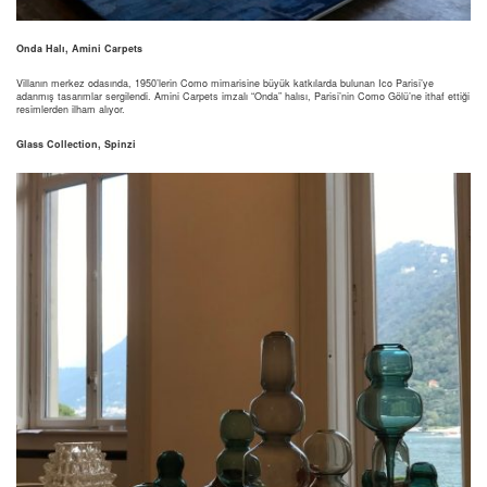
Onda Halı, Amini Carpets
Villanın merkez odasında, 1950’lerin Como mimarisine büyük katkılarda bulunan Ico Parisi’ye
adanmış tasarımlar sergilendi. Amini Carpets imzalı “Onda” halısı, Parisi’nin Como Gölü’ne ithaf ettiği
resimlerden ilham alıyor.
Glass Collection, Spinzi