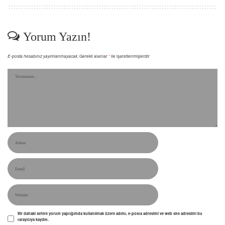
Yorum Yazın!
E-posta hesabınız yayımlanmayacak.
Gerekli alanlar
*
ile işaretlenmişlerdir
Bir dahaki sefere yorum yaptığımda kullanılmak üzere adımı, e-posta adresimi ve web site adresimi bu
tarayıcıya kaydet.