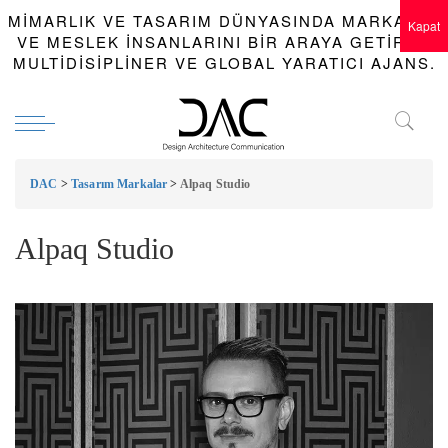
MIMARLIK VE TASARIM DÜNYASINDA MARKALAR
Kapat
VE MESLEK INSANLARINI BIR ARAYA GETIREN
MULTIDISIPLINER VE GLOBAL YARATICI AJANS.
DAC
>
Tasarım Markalar
>
Alpaq Studio
Alpaq Studio