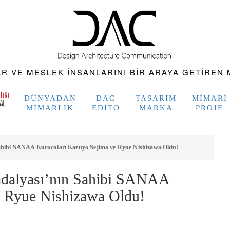
 VE MESLEK INSANLARINI BIR ARAYA GETIREN M
DÜNYADAN
DAC
TASARIM
MIMARI
MIMARLIK
EDITO
MARKA
PROJE
Sahibi SANAA Kurucuları Kazuyo Sejima ve Ryue Nishizawa Oldu!
adalyası’nın Sahibi SANAA
e Ryue Nishizawa Oldu!