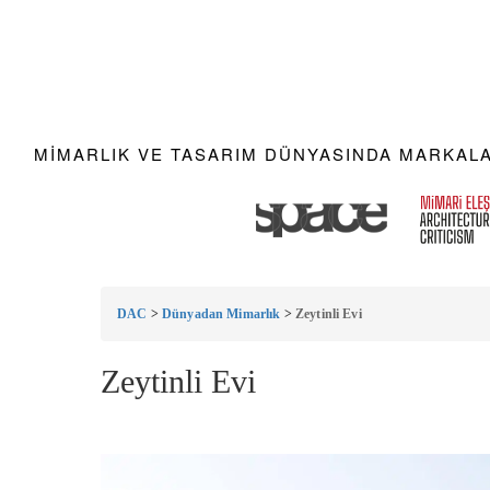
MIMARLIK VE TASARIM DÜNYASINDA MARKALAR
DAC
>
Dünyadan Mimarlık
>
Zeytinli Evi
Zeytinli Evi