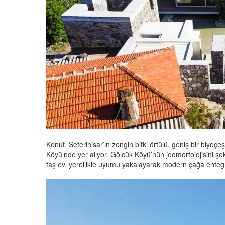
Konut, Seferihisar’ın zengin bitki örtülü, geniş bir biyoçe
Köyü’nde yer alıyor. Gölcük Köyü’nün jeomorfolojisini şeki
taş ev, yerellikle uyumu yakalayarak modern çağa ente