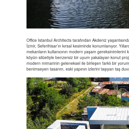
Office Istanbul Architects tarafından Akdeniz yaşantısında
İzmir, Seferihisar’ın kırsal kesiminde konumlanıyor. Yıllar
mekanların kullanıcının modern yaşam gereksinimlerini kar
köyün silüetiyle benzersiz bir uyum yakalayan konut proj
modern mimarinin geleneksel ile birleşen farklı bir yoru
benimseyen tasarım, eski yapının izlerini taşıyan taş duv