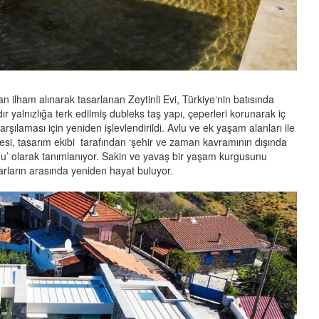
n ilham alınarak tasarlanan Zeytinli Evi, Türkiye‘nin batısında
dır yalnızlığa terk edilmiş dubleks taş yapı, çeperleri korunarak iç
şılaması için yeniden işlevlendirildi. Avlu ve ek yaşam alanları ile
esi, tasarım ekibi tarafından ‘şehir ve zaman kavramının dışında
mu’ olarak tanımlanıyor. Sakin ve yavaş bir yaşam kurgusunu
arların arasında yeniden hayat buluyor.