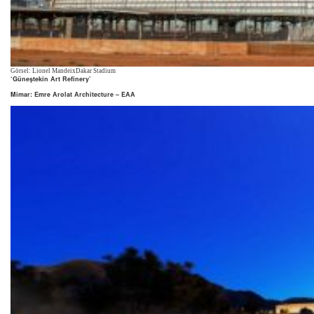
Görsel: Lionel MandeixDakar Stadium
‘Güneştekin Art Refinery’
Mimar: Emre Arolat Architecture – EAA