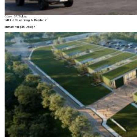
Görsel: SANALarc
‘METU Coworking & Cafeteria’
Mimar: Yazgan Design