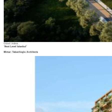
Görsel: ivabox
‘Next Level Istanbul’
Mimar: Tabanlioglu Architects