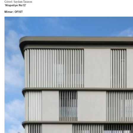
Görsel: Saydam Tasarım
‘Nispetiye No12’
Mimar: OFIST