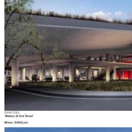
Görsel: EAA
‘Makery @ 2nd Street’
Mimar: SANALarc