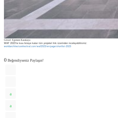
Görsel: Egemen Karakaya
WAF 2023’te kısa listeye kalan tüm projeleri link üzerinden inceleyebilirsiniz:
worldarchitecturefestival.com/waf2023/en/page/shortlist-2023
0
Beğendiyseniz Paylaşın!