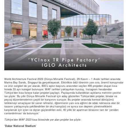
World Architecture Festival 2023 (Dünya Mimarlık Festivali), 29 Kasım – 1 Aralık tarihleri arasında
Marina Bay Sands, Singapur’da gerçekleşecek. Etkinlikte ödül töreninin yanı sıra, önemli konuşmalar
ve ürün sergileri de yer alacak. 800’ü aşkın başvuru arasından seçilen 495 projeden oluşan kısa
listede 33 ayrı kategori bulunuyor. WAF tarihleri yaklaşırken kuruluş, Instagram hesabından
Türkiye’den kısa listeye kalan projeleri paylaştı. Paylaşımda kullandıkları açıklama metninin çevirisi
ise şöyle: ‘Bu yılki Dünya Mimarlık Festivali için aday gösterilen Türkiye’deki projeler, binalar ve
peyzaj düzenlemelerinin çeşitli bir karışımını sunuyor. Bu projeler arasında kentsel dönüşümü
tetiklemeyi amaçlayan bir sanat rafinerisi, öğrenmenin yanı sıra eğitimi de odak noktasına alan bir
tasarım yaklaşımıyla şekillendirilen bir okul kampüsü ve ayrıca son deprem yönetmeliklerini
karşılamak için içten ve dıştan güçlendirilen eski, 40 yıllık bir apartman binasının tam bir ‘yeniden
canlandırılması’ da bulunuyor.’
Türkiye’den WAF 2023 kısa listesinde yer alan projeler ise şöyle:
‘Dakar National Stadium’