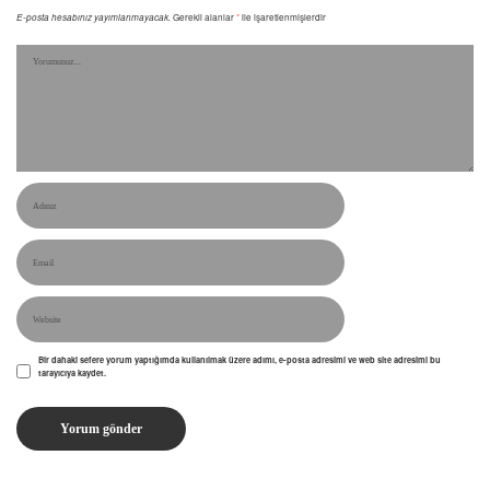
E-posta hesabınız yayımlanmayacak.
Gerekli alanlar
*
ile işaretlenmişlerdir
Bir dahaki sefere yorum yaptığımda kullanılmak üzere adımı, e-posta adresimi ve web site adresimi bu
tarayıcıya kaydet.