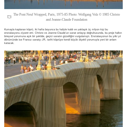
The Pont Neuf Wrapped, Paris, 1975-85 Photo: Wolfgang Volz © 1985 Christo
and Jeanne-Claude Foundation
Kumaşla kaplanan köprü, iki hafta boyunca bu haliyle kaldı ve yaklaşık üç milyon kişi bu
enstalasyonu ziyaret etti. Christo ve Jeanne-Claude’un sanat anlayışı doğrultusunda, bu proje halkın
bireysel yorumuna açık bir şekilde, geçici sanatın güzelliğini vurgulamıştı. Enstalasyonun bu yılki yıl
dönümünde ise Fransız sanatçı JR, tarihi köprüye kendi büyük ölçekli yorumuyla yeni bir anlam
katacak.