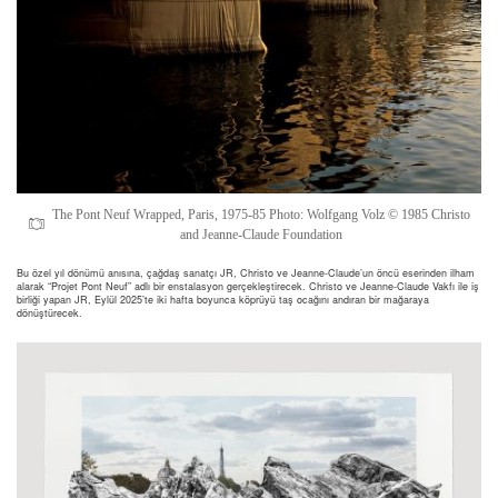
The Pont Neuf Wrapped, Paris, 1975-85 Photo: Wolfgang Volz © 1985 Christo
and Jeanne-Claude Foundation
Bu özel yıl dönümü anısına, çağdaş sanatçı JR, Christo ve Jeanne-Claude’un öncü eserinden ilham
alarak “Projet Pont Neuf” adlı bir enstalasyon gerçekleştirecek. Christo ve Jeanne-Claude Vakfı ile iş
birliği yapan JR, Eylül 2025’te iki hafta boyunca köprüyü taş ocağını andıran bir mağaraya
dönüştürecek.