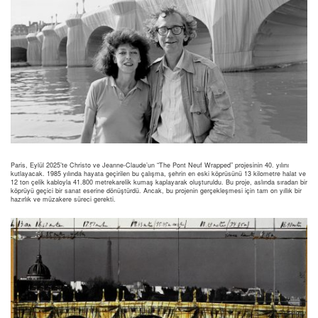
Paris, Eylül 2025’te Christo ve Jeanne-Claude’un “The Pont Neuf Wrapped” projesinin 40. yılını
kutlayacak. 1985 yılında hayata geçirilen bu çalışma, şehrin en eski köprüsünü 13 kilometre halat ve
12 ton çelik kabloyla 41.800 metrekarelik kumaş kaplayarak oluşturuldu. Bu proje, aslında sıradan bir
köprüyü geçici bir sanat eserine dönüştürdü. Ancak, bu projenin gerçekleşmesi için tam on yıllık bir
hazırlık ve müzakere süreci gerekti.