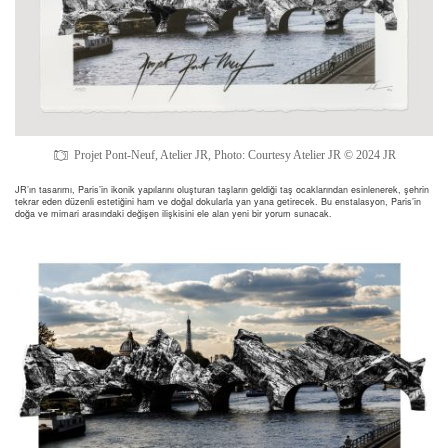
Projet Pont-Neuf, Atelier JR, Photo: Courtesy Atelier JR © 2024 JR
JR’ın tasarımı, Paris’in ikonik yapılarını oluşturan taşların geldiği taş ocaklarından esinlenerek, şehrin
tekrar eden düzenli estetiğini ham ve doğal dokularla yan yana getirecek. Bu enstalasyon, Paris’in
doğa ve mimari arasındaki değişen ilişkisini ele alan yeni bir yorum sunacak.