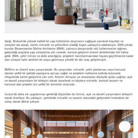
Sergi, Brüksel’de yüksek kaliteli bir yapı kültürünün oluşmasını sağlayan çevresel koşulları ve
süreçleri ele alarak, kentin mimarlık ve şehircilikte izlediği özgün yaklaşıma odaklanıyor. 2009 yılında
kurulan Bouwmeester Maître Architecte (BMA), yalnızca danışmanlık rolü üstlenmesine rağmen,
geliştirdiği araçlarla yapı süreçlerine yön vererek, kentsel gelişimin önemli aktörlerinden biri haline
geldi. BMA, şehir mimarı ve ekibi aracılığıyla, projelerin tanımlanmasından hayata geçirilmesine kadar
olan süreçte farklı aktörleri bir araya getirmeye yönelik bir dizi araç geliştirmiştir.
BMA’nın en önemli aracı yarışmalardır: Bu yarışmalar, mimarlık, şehir planlaması veya kamusal
alanları şeffaf bir şekilde paylaşıma açmayı sağlar ve projelerin kalitesine katkıda bulunarak
nihayetinde kentin gelişimine yön verir. Anonim olmayan ve uluslararası düzeyde açılan çağrılar, açık
ve davetli yarışmaların bir birleşimi olarak tasarlandı ve böylece mimarlık, kentsel tasarım ve
kamusal alan projeleri için şeffaf bir atmosfer oluşturdu.
İsviçre’de daha sık uygulanması gerektiği düşünülen bu format, açık ve davetli yarışmaların birleşimi
olarak öneriliyor. Bu yaklaşım, şehirlerde mimarlık ve tasarım alanındaki gelişmeleri hızlandıran bir
süreç olarak dikkat çekiyor.