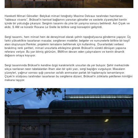
Hareketli Mimari Görseller: Belçikalı mimari fotoğrafçı Maxime Delvaux tarafından hazırlanan
“tableaux vivants”, Brüksel’in kentsel bağlamını yansıtan görseller ve seslerle ziyaretçileri kentin
içinde bir yolculuğa çıkarıyor. Serginin tasarımı da yine bir yarışma sonucu belirlendi. Aslı Çiçek ve
ekibi, S AM ve küratör Roxane Le Grelle ile birlikte sergi konseptini geliştirdi.
Sergi tasarımı, hem mimari hem de deneyimsel olarak şehrin topoğrafyasına gönderme yapıyor. Üç
farklı yükseklikte tasarlanan masalar, sergilenen modeller, belgeler ve numunelerle birlikte bir keşif
alanı oluşturuyor.Renkler, projelerin temalarını belirlemek için kullanılmış. Duvarlardaki serbest
bırakılmış renk şeritleri, mimari unsurlarla etkileşime girerek Brüksel’in sürekli dönüşen yapısına
referans veriyor. Bu yarı bitmiş görünüm, BMA’nın devam eden çalışmalarını ve kentin dinamik
doğasını ortaya koyuyor.
Sergi tasarımında Brüksel’in kendine özgü karakteristik unsurları da yer buluyor. Şehir merkezinde
sıkça rastlanan neon tabelalardan ilham alan bir ışıklı yazı, sergi başlığını vurguluyor. Masaların
yüzeyleri, yağmur sonrası ışığı yansıtan asfaltı anımsatan parlak bir kaplamayla tamamlanıyor.
Çiçek’in stüdyosu tarafından tasarlanan bu sergileme düzeni, Brüksel’in zıtlıklarla şekillenen kimliğini
mekana taşıyor.