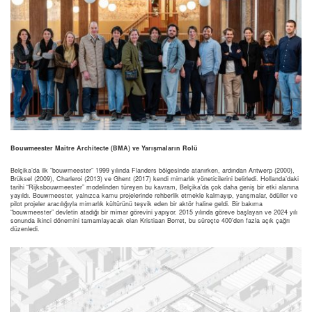
Bouwmeester Maître Architecte (BMA) ve Yarışmaların Rolü
Belçika’da ilk “bouwmeester” 1999 yılında Flanders bölgesinde atanırken, ardından Antwerp (2000),
Brüksel (2009), Charleroi (2013) ve Ghent (2017) kendi mimarlık yöneticilerini belirledi. Hollanda’daki
tarihi “Rijksbouwmeester” modelinden türeyen bu kavram, Belçika’da çok daha geniş bir etki alanına
yayıldı. Bouwmeester, yalnızca kamu projelerinde rehberlik etmekle kalmayıp, yarışmalar, ödüller ve
pilot projeler aracılığıyla mimarlık kültürünü teşvik eden bir aktör haline geldi. Bir bakıma
“bouwmeester” devletin atadığı bir mimar görevini yapıyor. 2015 yılında göreve başlayan ve 2024 yılı
sonunda ikinci dönemini tamamlayacak olan Kristiaan Borret, bu süreçte 400’den fazla açık çağrı
düzenledi.