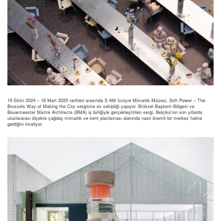
19 Ekim 2024 – 16 Mart 2025 tarihleri arasında S AM İsviçre Mimarlık Müzesi, Soft Power – The
Brussels Way of Making the City sergisine ev sahipliği yapıyor. Brüksel Başkent Bölgesi ve
Bouwmeester Maître Architecte (BMA) iş birliğiyle gerçekleştirilen sergi, Belçika’nın son yıllarda
uluslararası ölçekte çağdaş mimarlık ve kent planlaması alanında nasıl önemli bir merkez haline
geldiğini inceliyor.