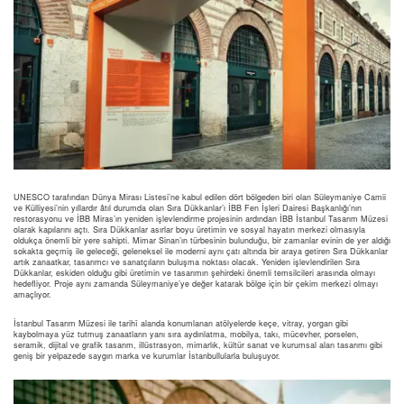
UNESCO tarafından Dünya Mirası Listesi’ne kabul edilen dört bölgeden biri olan Süleymaniye Camii
ve Külliyesi’nin yıllardır âtıl durumda olan Sıra Dükkanlar’ı İBB Fen İşleri Dairesi Başkanlığı’nın
restorasyonu ve İBB Miras’ın yeniden işlevlendirme projesinin ardından İBB İstanbul Tasarım Müzesi
olarak kapılarını açtı. Sıra Dükkanlar asırlar boyu üretimin ve sosyal hayatın merkezi olmasıyla
oldukça önemli bir yere sahipti. Mimar Sinan’ın türbesinin bulunduğu, bir zamanlar evinin de yer aldığı
sokakta geçmiş ile geleceği, geleneksel ile moderni aynı çatı altında bir araya getiren Sıra Dükkanlar
artık zanaatkar, tasarımcı ve sanatçıların buluşma noktası olacak. Yeniden işlevlendirilen Sıra
Dükkanlar, eskiden olduğu gibi üretimin ve tasarımın şehirdeki önemli temsilcileri arasında olmayı
hedefliyor. Proje aynı zamanda Süleymaniye’ye değer katarak bölge için bir çekim merkezi olmayı
amaçlıyor.
İstanbul Tasarım Müzesi ile tarihî alanda konumlanan atölyelerde keçe, vitray, yorgan gibi
kaybolmaya yüz tutmuş zanaatların yanı sıra aydınlatma, mobilya, takı, mücevher, porselen,
seramik, dijital ve grafik tasarım, illüstrasyon, mimarlık, kültür sanat ve kurumsal alan tasarımı gibi
geniş bir yelpazede saygın marka ve kurumlar İstanbullularla buluşuyor.