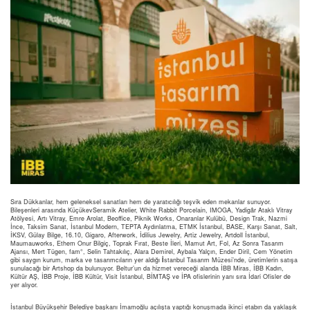
Sıra Dükkanlar, hem geleneksel sanatları hem de yaratıcılığı teşvik eden mekanlar sunuyor.
Bileşenleri arasında KüçükevSeramik Atelier, White Rabbit Porcelain, IMOGA, Yadigâr Ataklı Vitray
Atölyesi, Artı Vitray, Emre Arolat, Beoffice, Piknik Works, Onaranlar Kulübü, Design Trak, Nazmi
İnce, Taksim Sanat, İstanbul Modern, TEPTA Aydınlatma, ETMK İstanbul, BASE, Karşı Sanat, Salt,
İKSV, Gülay Bilge, 16.10, Gigaro, Afterwork, İdilius Jewelry, Artiz Jewelry, Artdoll İstanbul,
Maumauworks, Ethem Onur Bilgiç, Toprak Fırat, Beste İleri, Mamut Art, Fol, Az Sonra Tasarım
Ajansı, Mert Tügen, fam°, Selin Tahtakılıç, Alara Demirel, Aybala Yalçın, Ender Diril, Cem Yönetim
gibi saygın kurum, marka ve tasarımcıların yer aldığı
İ
stanbul Tasarım Müzesi’nde, üretimlerin satışa
sunulacağı bir Artshop da bulunuyor. Beltur’un da hizmet vereceği alanda İBB Miras, İBB Kadın,
Kültür AŞ, İBB Proje, İBB Kültür, Visit İstanbul, BİMTAŞ ve İPA ofislerinin yanı sıra İdari Ofisler de
yer alıyor.
İstanbul Büyükşehir Belediye başkanı İmamoğlu açılışta yaptığı konuşmada ikinci etabın da yaklaşık