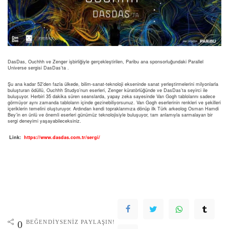
DasDas, Ouchhh ve Zenger işbirliğiyle gerçekleştirilen, Paribu ana sponsorluğundaki Parallel
Universe sergisi DasDas’ta .
Şu ana kadar 52’den fazla ülkede, bilim-sanat-teknoloji ekseninde sanat yerleştirmelerini milyonlarla
buluşturan ödüllü, Ouchhh Studyo’nun eserleri, Zenger küratörlüğünde ve DasDas’ta seyirci ile
buluşuyor. Herbiri 35 dakika süren seanslarda, yapay zeka sayesinde Van Gogh tablolarını sadece
görmüyor aynı zamanda tabloların içinde gezinebiliyorsunuz. Van Gogh eserlerinin renkleri ve şekilleri
içeriklerin temelini oluşturuyor. Ardından kendi topraklarımıza dönüp ilk Türk arkeolog Osman Hamdi
Bey’in en ünlü ve önemli eserleri günümüz teknolojisiyle buluşuyor, tam anlamıyla sarmalayan bir
sergi deneyimi yaşayabileceksiniz.
Link:
https://www.dasdas.com.tr/sergi/
BEĞENDIYSENIZ PAYLAŞIN!
0