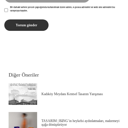
Bir dahaki sefere yorum yaptığımda kullanılmak üzere adımı, e-posta adresimi ve web site adresimi bu
tarayıcıya kaydet.
Diğer Öneriler
Kadıköy Meydanı Kentsel Tasarım Yarışması
TASARIM | BằNG’in heykelsi aydınlatmaları, malzemeyi
ışığa dönüştürüyor