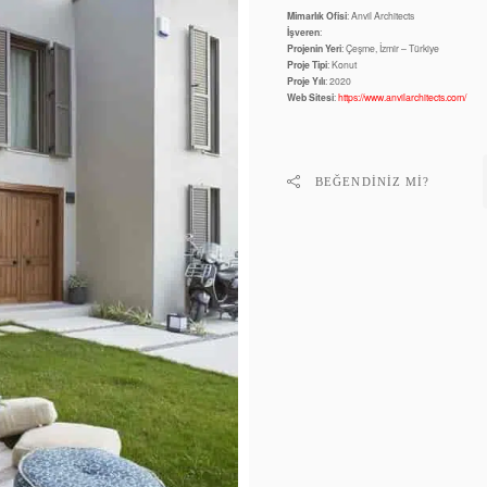
Mimarlık Ofisi
: Anvil Architects
İşveren
:
Projenin Yeri
: Çeşme, İzmir – Türkiye
Proje Tipi
: Konut
Proje Yılı
: 2020
Web Sitesi
:
https://www.anvilarchitects.com/
BEĞENDINIZ MI?