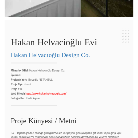
Hakan Helvacioğlu Evi
Hakan Helvacıoğlu Design Co.
Mimarlık Ofisi:
Hakan Helvacıoğlu Design Co.
İşveren:
Projenin Yeri:
Beyoğlu / İSTANBUL
Proje Tipi:
Konut
Proje Yılı:
Web Sitesi:
https://www.hakanhelvacioglu.com/
Fotoğraflar:
Kadir Aşnaz
Proje Künyesi / Metni
Tepebaşı'ndan sokağa girdiğinizde sizi karşılayan, geniş cepheli, çift kanat kapılı girişi ,çini
karolu zemini ve zor rastlanacak geniş sahanlığı ile geçmişe davet eden bir yuvaya girdiğinizi