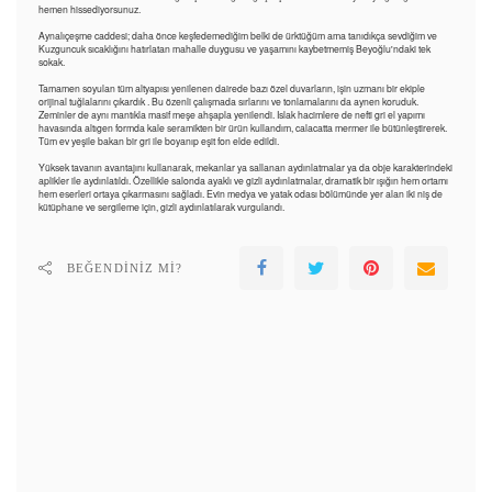
hemen hissediyorsunuz.
Aynalıçeşme caddesi; daha önce keşfedemediğim belki de ürktüğüm ama tanıdıkça sevdiğim ve
Kuzguncuk sıcaklığını hatırlatan mahalle duygusu ve yaşamını kaybetmemiş Beyoğlu'ndaki tek
sokak.
Tamamen soyulan tüm altyapısı yenilenen dairede bazı özel duvarların, işin uzmanı bir ekiple
orijinal tuğlalarını çıkardık . Bu özenli çalışmada sırlarını ve tonlamalarını da aynen koruduk.
Zeminler de aynı mantıkla masif meşe ahşapla yenilendi. Islak hacimlere de nefti gri el yapımı
havasında altıgen formda kale seramikten bir ürün kullandım, calacatta mermer ile bütünleştirerek.
Tüm ev yeşile bakan bir gri ile boyanıp eşit fon elde edildi.
Yüksek tavanın avantajını kullanarak, mekanlar ya sallanan aydınlatmalar ya da obje karakterindeki
aplikler ile aydınlatıldı. Özellikle salonda ayaklı ve gizli aydınlatmalar, dramatik bir ışığın hem ortamı
hem eserleri ortaya çıkarmasını sağladı. Evin medya ve yatak odası bölümünde yer alan iki niş de
kütüphane ve sergileme için, gizli aydınlatılarak vurgulandı.
BEĞENDINIZ MI?