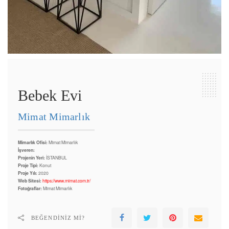
Bebek Evi
Mimat Mimarlık
Mimarlık Ofisi:
Mimat Mimarlık
İşveren:
Projenin Yeri:
İSTANBUL
Proje Tipi:
Konut
Proje Yılı:
2020
Web Sitesi:
https://www.mimat.com.tr/
Fotoğraflar:
Mimat Mimarlık
BEĞENDINIZ MI?