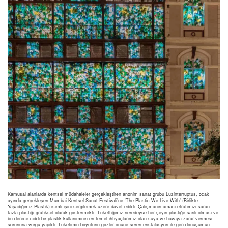
Kamusal alanlarda kentsel müdahaleler gerçekleştiren anonim sanat grubu Luzinterruptus, ocak
ayında gerçekleşen Mumbai Kentsel Sanat Festivali’ne ‘The Plastic We Live With’ (Birlikte
Yaşadığımız Plastik) isimli işini sergilemek üzere davet edildi. Çalışmanın amacı etrafımızı saran
fazla plastiği grafiksel olarak göstermekti. Tükettiğimiz neredeyse her şeyin plastiğe sarılı olması ve
bu derece ciddi bir plastik kullanımının en temel ihtiyaçlarımız olan suya ve havaya zarar vermesi
sorununa vurgu yapıldı. Tüketimin boyutunu gözler önüne seren enstalasyon ile geri dönüşümün