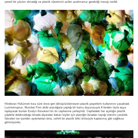
yeterli bir çözüm olmadığı ve plastik tüketimini acilen azaltmamız gerektiği mesajı verildi.
Hindistan Hükümeti kısa süre önce geri dönüştürülemeyen plastik poşetlerin kullanımını yasakladı.
Luzinterruptus, Mumbai First ekibi aracılığıyla yaptığı bir kamu duyurusuyla 8 binden fazla eşya
toplayarak bunları Evelyn Konukevi’nin ön cephesine yerleştirdi. Cephedeki her açıklığın plastik
çöplerle doldurulduğu binada dışarıdan bakan kişiler için plastiğin binadan taştığı izlenimi yaratıldı.
Geceleri ise içeriden aydınlatılan bina, zehirli bir plastik bitki örtüsüyle kaplanmış gibi sağlıksız
görünüyordu.