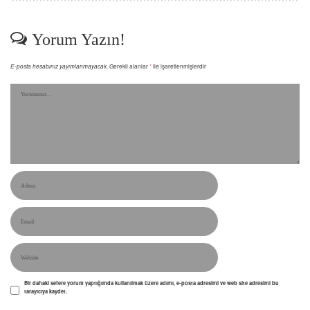
Yorum Yazın!
E-posta hesabınız yayımlanmayacak.
Gerekli alanlar
*
ile işaretlenmişlerdir
Bir dahaki sefere yorum yaptığımda kullanılmak üzere adımı, e-posta adresimi ve web site adresimi bu
tarayıcıya kaydet.