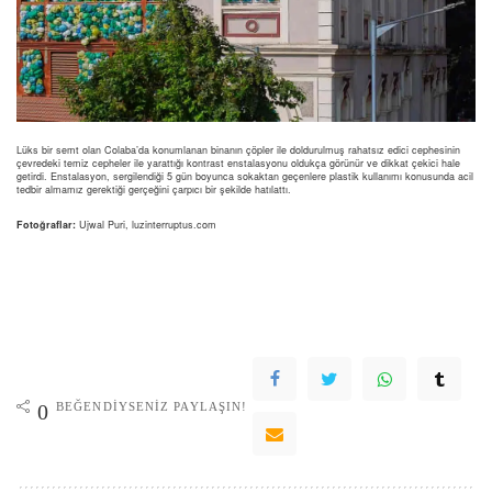
Lüks bir semt olan Colaba’da konumlanan binanın çöpler ile doldurulmuş rahatsız edici cephesinin
çevredeki temiz cepheler ile yarattığı kontrast enstalasyonu oldukça görünür ve dikkat çekici hale
getirdi. Enstalasyon, sergilendiği 5 gün boyunca sokaktan geçenlere plastik kullanımı konusunda acil
tedbir almamız gerektiği gerçeğini çarpıcı bir şekilde hatılattı.
Fotoğraflar:
Ujwal Puri, luzinterruptus.com
BEĞENDIYSENIZ PAYLAŞIN!
0