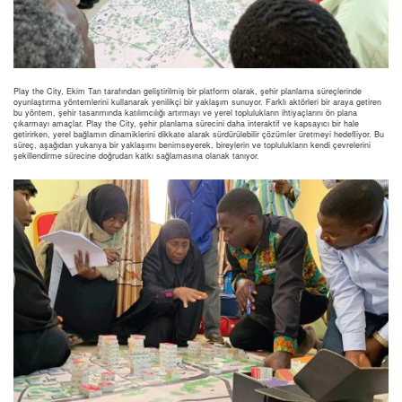
Play the City, Ekim Tan tarafından geliştirilmiş bir platform olarak, şehir planlama süreçlerinde
oyunlaştırma yöntemlerini kullanarak yenilikçi bir yaklaşım sunuyor. Farklı aktörleri bir araya getiren
bu yöntem, şehir tasarımında katılımcılığı artırmayı ve yerel toplulukların ihtiyaçlarını ön plana
çıkarmayı amaçlar. Play the City, şehir planlama sürecini daha interaktif ve kapsayıcı bir hale
getirirken, yerel bağlamın dinamiklerini dikkate alarak sürdürülebilir çözümler üretmeyi hedefliyor. Bu
süreç, aşağıdan yukarıya bir yaklaşımı benimseyerek, bireylerin ve toplulukların kendi çevrelerini
şekillendirme sürecine doğrudan katkı sağlamasına olanak tanıyor.