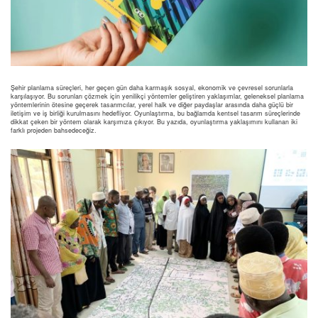
Şehir planlama süreçleri, her geçen gün daha karmaşık sosyal, ekonomik ve çevresel sorunlarla
karşılaşıyor. Bu sorunları çözmek için yenilikçi yöntemler geliştiren yaklaşımlar, geleneksel planlama
yöntemlerinin ötesine geçerek tasarımcılar, yerel halk ve diğer paydaşlar arasında daha güçlü bir
iletişim ve iş birliği kurulmasını hedefliyor. Oyunlaştırma, bu bağlamda kentsel tasarım süreçlerinde
dikkat çeken bir yöntem olarak karşımıza çıkıyor. Bu yazıda, oyunlaştırma yaklaşımını kullanan iki
farklı projeden bahsedeceğiz.