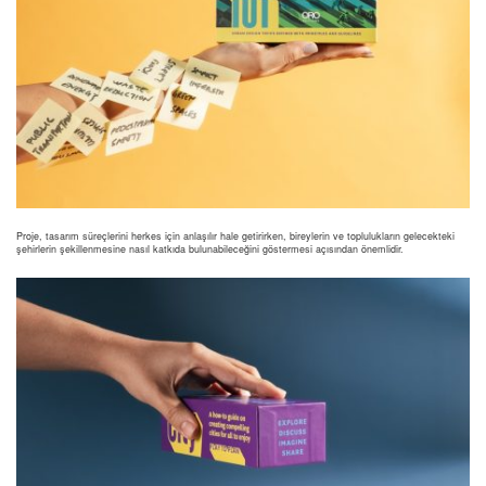
Proje, tasarım süreçlerini herkes için anlaşılır hale getirirken, bireylerin ve toplulukların gelecekteki
şehirlerin şekillenmesine nasıl katkıda bulunabileceğini göstermesi açısından önemlidir.