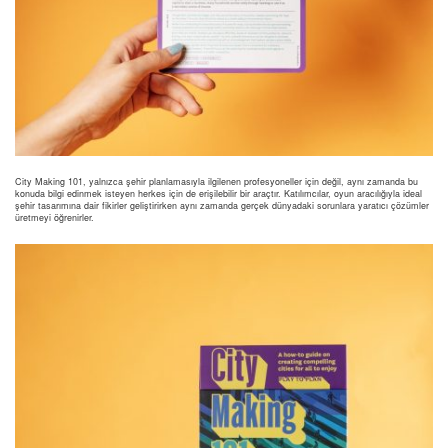
City Making 101, yalnızca şehir planlamasıyla ilgilenen profesyoneller için değil, aynı zamanda bu
konuda bilgi edinmek isteyen herkes için de erişilebilir bir araçtır. Katılımcılar, oyun aracılığıyla ideal
şehir tasarımına dair fikirler geliştirirken aynı zamanda gerçek dünyadaki sorunlara yaratıcı çözümler
üretmeyi öğrenirler.