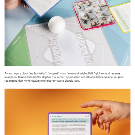
Ayrıca, oyunculara “ara boşluklar”, “otopark” veya “evrensel erişilebilirlik” gibi kentsel tasarım
unsurlarını temsil eden kartlar dağıtılır. Bu kartlar, oyuncuların önceliklerini belirlemesine ve şehir
tasarımına dair kendi çözümlerini oluşturmasına olanak tanır.