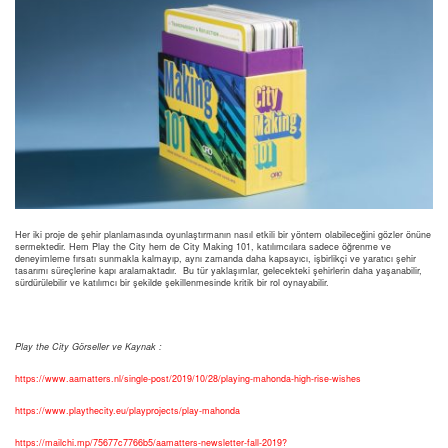
Her iki proje de şehir planlamasında oyunlaştırmanın nasıl etkili bir yöntem olabileceğini gözler önüne
sermektedir. Hem Play the City hem de City Making 101, katılımcılara sadece öğrenme ve
deneyimleme fırsatı sunmakla kalmayıp, aynı zamanda daha kapsayıcı, işbirlikçi ve yaratıcı şehir
tasarımı süreçlerine kapı aralamaktadır. Bu tür yaklaşımlar, gelecekteki şehirlerin daha yaşanabilir,
sürdürülebilir ve katılımcı bir şekilde şekillenmesinde kritik bir rol oynayabilir.
Play the City Görseller ve Kaynak :
https://www.aamatters.nl/single-post/2019/10/28/playing-mahonda-high-rise-wishes
https://www.playthecity.eu/playprojects/play-mahonda
https://mailchi.mp/75677c7766b5/aamatters-newsletter-fall-2019?