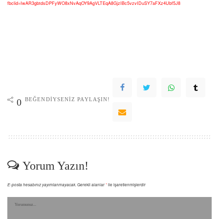
fbclid=IwAR3gbtdsDPFyWO8xNvAqOY9AgVLTEqA8GjzIBc5vzvIDuSY7aFXz4Ubf5J8
BEĞENDIYSENIZ PAYLAŞIN!
0
Yorum Yazın!
E-posta hesabınız yayımlanmayacak.
Gerekli alanlar
*
ile işaretlenmişlerdir