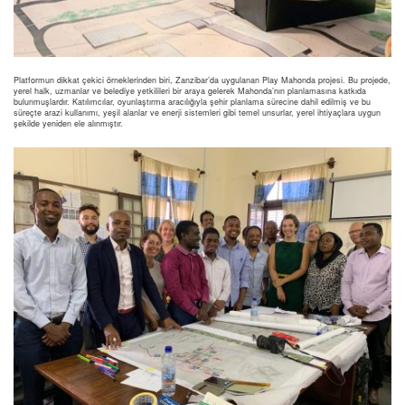
Platformun dikkat çekici örneklerinden biri, Zanzibar’da uygulanan Play Mahonda projesi. Bu projede,
yerel halk, uzmanlar ve belediye yetkilileri bir araya gelerek Mahonda’nın planlamasına katkıda
bulunmuşlardır. Katılımcılar, oyunlaştırma aracılığıyla şehir planlama sürecine dahil edilmiş ve bu
süreçte arazi kullanımı, yeşil alanlar ve enerji sistemleri gibi temel unsurlar, yerel ihtiyaçlara uygun
şekilde yeniden ele alınmıştır.