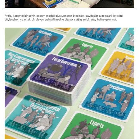
Proje, katılımcı bir şehir tasarım modeli oluşturmanın ötesinde, paydaşlar arasındaki iletişimi
güçlendiren ve ortak bir vizyon geliştirilmesine olanak sağlayan bir araç haline gelmiştir.