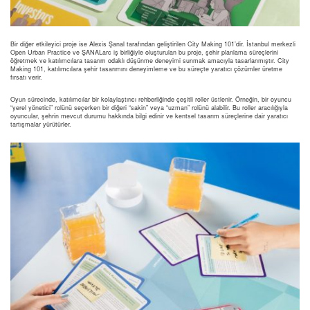
Bir diğer etkileyici proje ise Alexis Şanal tarafından geliştirilen City Making 101’dir. İstanbul merkezli
Open Urban Practice ve ŞANALarc iş birliğiyle oluşturulan bu proje, şehir planlama süreçlerini
öğretmek ve katılımcılara tasarım odaklı düşünme deneyimi sunmak amacıyla tasarlanmıştır. City
Making 101, katılımcılara şehir tasarımını deneyimleme ve bu süreçte yaratıcı çözümler üretme
fırsatı verir.
Oyun sürecinde, katılımcılar bir kolaylaştırıcı rehberliğinde çeşitli roller üstlenir. Örneğin, bir oyuncu
“yerel yönetici” rolünü seçerken bir diğeri “sakin” veya “uzman” rolünü alabilir. Bu roller aracılığıyla
oyuncular, şehrin mevcut durumu hakkında bilgi edinir ve kentsel tasarım süreçlerine dair yaratıcı
tartışmalar yürütürler.