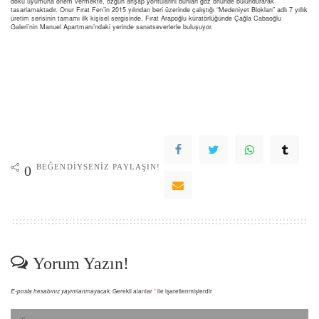
doku uyumuna önem vermekte, özgün ahşap yontularını bunları göz önünde bulundurarak
tasarlamaktadır. Onur Fırat Fen’in 2015 yılından beri üzerinde çalıştığı “Medeniyet Blokları” adlı 7 yıllık
üretim serisinin tamamı ilk kişisel sergisinde, Fırat Arapoğlu küratörlüğünde Çağla Cabaoğlu
Galeri’nin Manuel Apartmanı’ndaki yerinde sanatseverlerle buluşuyor.
BEĞENDIYSENIZ PAYLAŞIN!
0
Yorum Yazın!
E-posta hesabınız yayımlanmayacak.
Gerekli alanlar
*
ile işaretlenmişlerdir