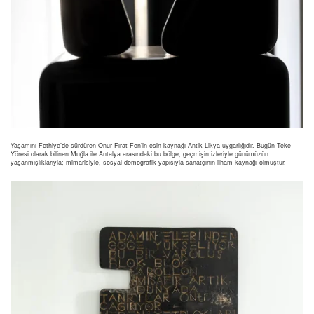
Yaşamını Fethiye’de sürdüren Onur Fırat Fen’in esin kaynağı Antik Likya uygarlığıdır. Bugün Teke
Yöresi olarak bilinen Muğla ile Antalya arasındaki bu bölge, geçmişin izleriyle günümüzün
yaşanmışlıklarıyla; mimarisiyle, sosyal demografik yapısıyla sanatçının ilham kaynağı olmuştur.