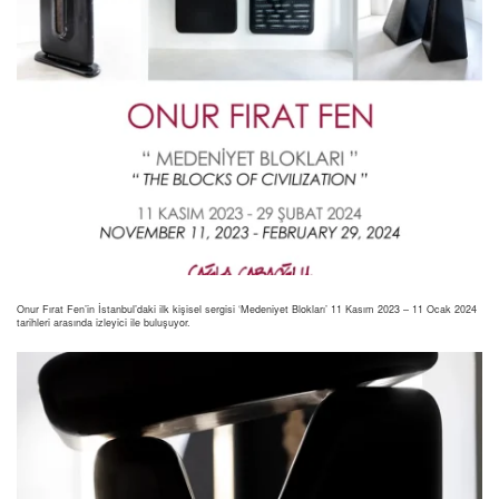
Onur Fırat Fen’in İstanbul’daki ilk kişisel sergisi ‘Medeniyet Blokları’ 11 Kasım 2023 – 11 Ocak 2024
tarihleri arasında izleyici ile buluşuyor.