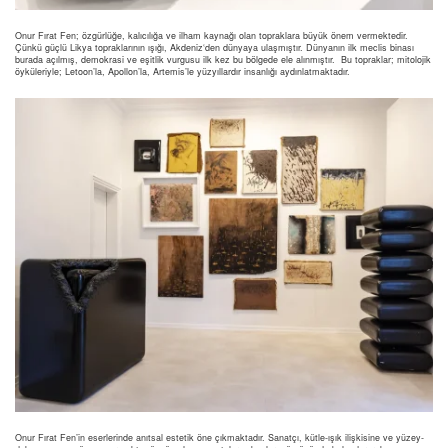
Onur Fırat Fen; özgürlüğe, kalıcılığa ve ilham kaynağı olan topraklara büyük önem vermektedir.
Çünkü güçlü Likya topraklarının ışığı, Akdeniz‘den dünyaya ulaşmıştır. Dünyanın ilk meclis binası
burada açılmış, demokrasi ve eşitlik vurgusu ilk kez bu bölgede ele alınmıştır. Bu topraklar; mitolojik
öyküleriyle; Letoon’la, Apollon’la, Artemis’le yüzyıllardır insanlığı aydınlatmaktadır.
Onur Fırat Fen’in eserlerinde anıtsal estetik öne çıkmaktadır. Sanatçı, kütle-ışık ilişkisine ve yüzey-