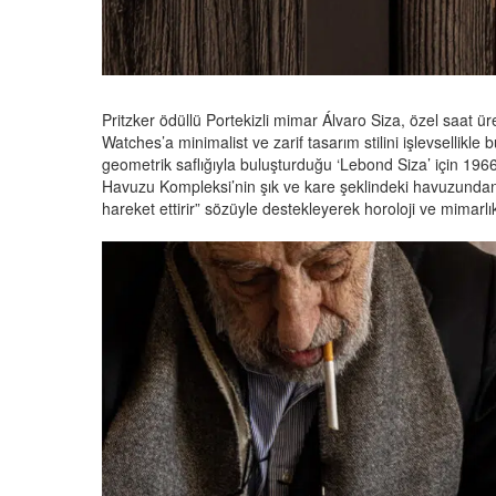
Pritzker ödüllü Portekizli mimar Álvaro Siza, özel saat ü
Watches’a minimalist ve zarif tasarım stilini işlevsellikle 
geometrik saflığıyla buluşturduğu ‘Lebond Siza’ için 196
Havuzu Kompleksi’nin şık ve kare şeklindeki havuzundan
hareket ettirir” sözüyle destekleyerek horoloji ve mimarl