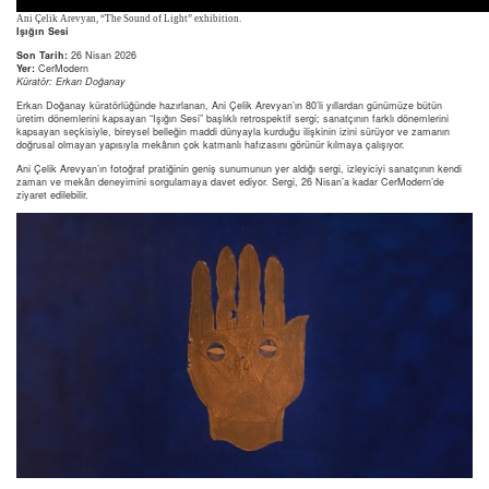
Ani Çelik Arevyan, “The Sound of Light” exhibition.
Işığın Sesi
Son Tarih:
26 Nisan 2026
Yer:
CerModern
Küratör: Erkan Doğanay
Erkan Doğanay küratörlüğünde hazırlanan, Ani Çelik Arevyan’ın 80’li yıllardan günümüze bütün
üretim dönemlerini kapsayan “Işığın Sesi” başlıklı retrospektif sergi; sanatçının farklı dönemlerini
kapsayan seçkisiyle, bireysel belleğin maddi dünyayla kurduğu ilişkinin izini sürüyor ve zamanın
doğrusal olmayan yapısıyla mekânın çok katmanlı hafızasını görünür kılmaya çalışıyor.
Ani Çelik Arevyan’ın fotoğraf pratiğinin geniş sunumunun yer aldığı sergi, izleyiciyi sanatçının kendi
zaman ve mekân deneyimini sorgulamaya davet ediyor. Sergi, 26 Nisan’a kadar CerModern’de
ziyaret edilebilir.