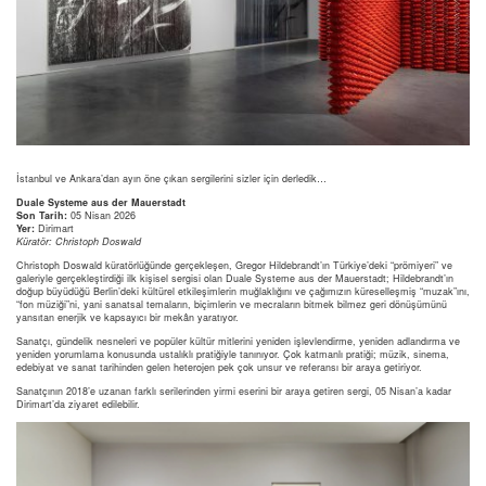
İstanbul ve Ankara’dan ayın öne çıkan sergilerini sizler için derledik…
Duale Systeme aus der Mauerstadt
Son Tarih:
05 Nisan 2026
Yer:
Dirimart
Küratör: Christoph Doswald
Christoph Doswald küratörlüğünde gerçekleşen, Gregor Hildebrandt’ın Türkiye’deki “prömiyeri” ve
galeriyle gerçekleştirdiği ilk kişisel sergisi olan Duale Systeme aus der Mauerstadt; Hildebrandt’ın
doğup büyüdüğü Berlin’deki kültürel etkileşimlerin muğlaklığını ve çağımızın küreselleşmiş “muzak”ını,
“fon müziği”ni, yani sanatsal temaların, biçimlerin ve mecraların bitmek bilmez geri dönüşümünü
yansıtan enerjik ve kapsayıcı bir mekân yaratıyor.
Sanatçı, gündelik nesneleri ve popüler kültür mitlerini yeniden işlevlendirme, yeniden adlandırma ve
yeniden yorumlama konusunda ustalıklı pratiğiyle tanınıyor. Çok katmanlı pratiği; müzik, sinema,
edebiyat ve sanat tarihinden gelen heterojen pek çok unsur ve referansı bir araya getiriyor.
Sanatçının 2018’e uzanan farklı serilerinden yirmi eserini bir araya getiren sergi, 05 Nisan’a kadar
Dirimart’da ziyaret edilebilir.