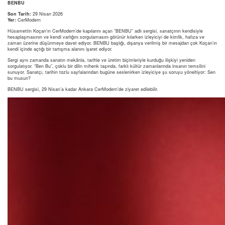
BENBU
Son Tarih:
29 Nisan 2026
Yer:
CerModern
Hüsamettin Koçan’ın CerModern’de kapılarını açan “BENBU” adlı sergisi, sanatçının kendisiyle
hesaplaşmasının ve kendi varlığını sorgulamasını görünür kılarken izleyiciyi de kimlik, hafıza ve
zaman üzerine düşünmeye davet ediyor. BENBU başlığı, dışarıya verilmiş bir mesajdan çok Koçan’ın
kendi içinde açtığı bir tartışma alanını işaret ediyor.
Sergi aynı zamanda sanatın mekânla, tarihle ve üretim biçimleriyle kurduğu ilişkiyi yeniden
sorgulatıyor. “Ben Bu”, çoklu bir dilin mihenk taşında, farklı kültür zamanlarında insanın temsilini
sunuyor. Sanatçı, tarihin tozlu sayfalarından bugüne seslenirken izleyiciye şu soruyu yöneltiyor: Sen
bu musun?
BENBU sergisi, 29 Nisan’a kadar Ankara CerModern’de ziyaret edilebilir.