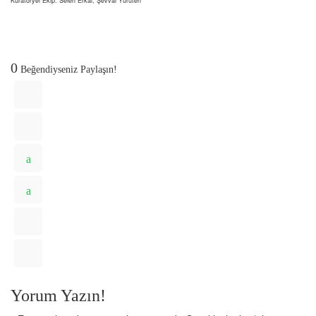
Küratöryel Ekip: Selen Erkal, Şevval Yürüten
0
Beğendiyseniz Paylaşın!
Yorum Yazın!