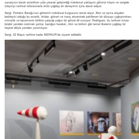
sanatçının barok estetikten yola çıkarak geliştirdiği mekânsal yaklaşımı görünür kılıyor ve sergide
izleyiciyi tarihsel referanslarla örülü çağdaş bir deneyimin içine davet ediyor.
Sergi, Portekiz Baroğu’nun görkemli mekânsal kurgusunu temel alıyor. Altın ve oyma ahşabın
belirleyici olduğu bu estetik, iktidar, gösteri ve inanç ekseninde şekillenen bir dünyayı çağrıştırırken;
mimarlık ve bezemenin birlikte çalıştığı yoğun bir görsel dil sunuyor. Rodrigues, bu tarihsel mirası
birebir yeniden üretmek yerine, baroğun hareket, ritim ve birikim gibi temel ilkelerini çağdaş bir
heykel diliyle yeniden yorumluyor.
Sergi, 02 Mayıs tarihine kadar MERKUR’de ziyaret edilebilir.