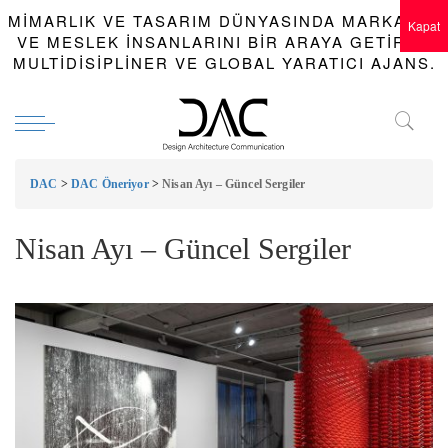
MIMARLIK VE TASARIM DÜNYASINDA MARKALAR
Kapat
VE MESLEK INSANLARINI BIR ARAYA GETIREN
MULTIDISIPLINER VE GLOBAL YARATICI AJANS.
DAC
>
DAC Öneriyor
>
Nisan Ayı – Güncel Sergiler
Nisan Ayı – Güncel Sergiler