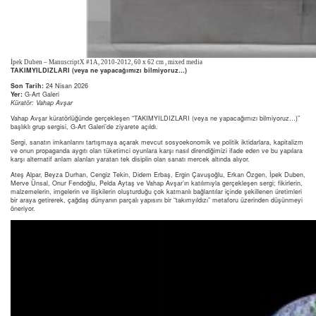
İpek Duben – ManuscriptX #1A, 2010-2012, 60 x 62 cm , mixed media
TAKIMYILDIZLARI (veya ne yapacağımızı bilmiyoruz…)
Son Tarih:
24 Nisan 2026
Yer:
G-Art Galeri
Küratör: Vahap Avşar
Vahap Avşar küratörlüğünde gerçekleşen “TAKIMYILDIZLARI (veya ne yapacağımızı bilmiyoruz…)”
başlıklı grup sergisi, G-Art Galeri’de ziyarete açıldı.
Sergi, sanatın imkanlarını tartışmaya açarak mevcut sosyoekonomik ve politik iktidarlara, kapitalizm
ve onun propaganda aygıtı olan tüketimci oyunlara karşı nasıl direndiğimizi ifade eden ve bu yapılara
karşı alternatif anlam alanları yaratan tek disiplin olan sanatı mercek altında alıyor.
Ateş Alpar, Beyza Durhan, Cengiz Tekin, Didem Erbaş, Ergin Çavuşoğlu, Erkan Özgen, İpek Duben,
Merve Ünsal, Onur Fendoğlu, Pelda Aytaş ve Vahap Avşar’ın katılımıyla gerçekleşen sergi; fikirlerin,
malzemelerin, imgelerin ve ilişkilerin oluşturduğu çok katmanlı bağlantılar içinde şekillenen üretimleri
bir araya getirerek, çağdaş dünyanın parçalı yapısını bir “takımyıldızı” metaforu üzerinden düşünmeyi
öneriyor.