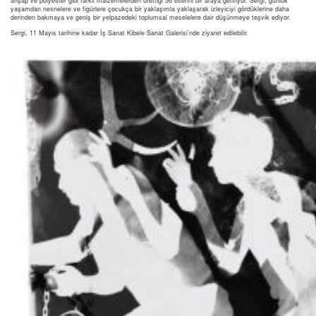
ahşap ve polyester gibi farklı malzemelerden ürettiği 56 eserini bir araya getiriyor. Sergi, günlük
yaşamdan nesnelere ve figürlere çocukça bir yaklaşımla yaklaşarak izleyiciyi gördüklerine daha
derinden bakmaya ve geniş bir yelpazedeki toplumsal meselelere dair düşünmeye teşvik ediyor.
Sergi, 11 Mayıs tarihine kadar İş Sanat Kibele Sanat Galerisi’nde ziyaret edilebilir.