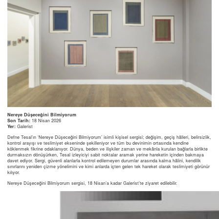
Nereye Düşeceğini Bilmiyorum
Son Tarih:
18 Nisan 2026
Yer:
Galerist
Defne Tesal’ın ‘Nereye Düşeceğini Bilmiyorum’
isimli kişisel sergisi; değişim, geçiş hâlleri, belirsizlik,
kontrol arayışı ve teslimiyet ekseninde şekilleniyor ve tüm bu devinimin ortasında kendine
köklenmek fikrine odaklanıyor. Dünya, beden ve ilişkiler zaman ve mekânla kurulan bağlarla birlikte
durmaksızın dönüşürken, Tesal izleyiciyi sabit noktalar aramak yerine hareketin içinden bakmaya
davet ediyor. Sergi, güvenli alanlarla kontrol edilemeyen durumlar arasında kalma hâlini, kendilik
sınırlarını yeniden çizme yönelimini ve kimi anlarda içten gelen tek hareket olarak teslimiyeti görünür
kılıyor.
Nereye Düşeceğini Bilmiyorum sergisi, 18 Nisan’a kadar Galerist’te ziyaret edilebilir.