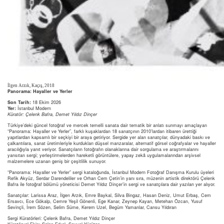
İlgen Arzık, Kaçış, 2018
Panorama: Hayaller ve Yerler
Son Tarih:
18 Ekim 2026
Yer:
İstanbul Modern
Küratör: Çelenk Bafra, Demet Yıldız Dinçer
Türkiye’deki güncel fotoğraf ve mercek temelli sanata dair tematik bir anlatı sunmayı amaçlayan
“Panorama: Hayaller ve Yerler”, farklı kuşaklardan 18 sanatçının 2010’lardan itibaren ürettiği
yapıtlardan kapsamlı bir seçkiyi bir araya getiriyor. Sergide yer alan sanatçılar, dünyadaki baskı ve
çalkantılara, sanat üretimleriyle kurdukları düşsel manzaralar, alternatif görsel coğrafyalar ve hayaller
aracılığıyla yanıt veriyor. Sanatçıların fotoğrafın olanaklarına dair sorgulama ve araştırmalarını
yansıtan sergi; yerleştirmelerden hareketli görüntülere, yapay zekâ uygulamalarından arşivsel
malzemelere uzanan geniş bir çeşitlilik sunuyor.
“Panorama: Hayaller ve Yerler” sergi kataloğunda, İstanbul Modern Fotoğraf Danışma Kurulu üyeleri
Refik Akyüz, Serdar Darendeliler ve Orhan Cem Çetin’in yanı sıra, müzenin artistik direktörü Çelenk
Bafra ile fotoğraf bölümü yöneticisi Demet Yıldız Dinçer’in sergi ve sanatçılara dair yazıları yer alıyor.
Sanatçılar: Larissa Araz, İlgen Arzık, Emre Baykal, Silva Bingaz, Hasan Deniz, Umut Erbaş, Cem
Ersavcı, Ece Gökalp, Cemre Yeşil Gönenli, Ege Kanar, Zeynep Kayan, Metehan Özcan, Yusuf
Sevinçli, İrem Sözen, Selim Süme, Kerem Uzel, Begüm Yamanlar, Cansu Yıldıran
Sergi Küratörleri: Çelenk Bafra, Demet Yıldız Dinçer