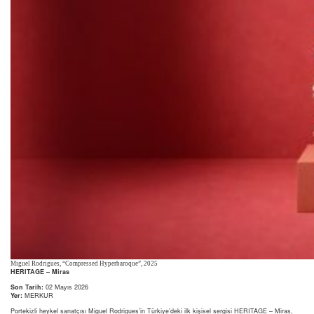
Miguel Rodrigues, “Compressed Hyperbaroque”, 2025
HERITAGE – Miras
Son Tarih:
02 Mayıs 2026
Yer:
MERKUR
Portekizli heykel sanatçısı Miguel Rodrigues’in Türkiye’deki ilk kişisel sergisi HERITAGE – Miras,