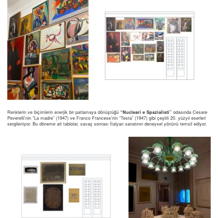
Renklerin ve biçimlerin enerjik bir patlamaya dönüştüğü
“Nucleari e Spazialisti”
odasında Cesare
Peverelli’nin “La madre” (1947) ve Franco Francese’nin “Testa” (1947) gibi çeşitli 20. yüzyıl eserleri
sergileniyor. Bu döneme ait tablolar, savaş sonrası İtalyan sanatının deneysel yönünü temsil ediyor.