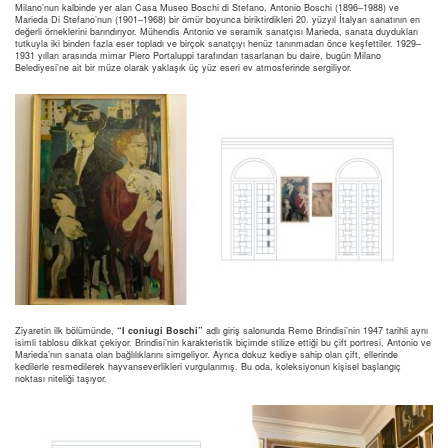
Milano’nun kalbinde yer alan Casa Museo Boschi di Stefano, Antonio Boschi (1896–1988) ve
Marieda Di Stefano’nun (1901–1968) bir ömür boyunca biriktirdikleri 20. yüzyıl İtalyan sanatının en
değerli örneklerini barındırıyor. Mühendis Antonio ve seramik sanatçısı Marieda, sanata duydukları
tutkuyla iki binden fazla eser topladı ve birçok sanatçıyı henüz tanınmadan önce keşfettiler. 1929–
1931 yılları arasında mimar Piero Portaluppi tarafından tasarlanan bu daire, bugün Milano
Belediyesi’ne ait bir müze olarak yaklaşık üç yüz eseri ev atmosferinde sergiliyor.
Ziyaretin ilk bölümünde,
“I coniugi Boschi”
adlı giriş salonunda Remo Brindisi’nin 1947 tarihli aynı
isimli tablosu dikkat çekiyor. Brindisi’nin karakteristik biçimde stilize ettiği bu çift portresi, Antonio ve
Marieda’nın sanata olan bağlılıklarını simgeliyor. Ayrıca dokuz kediye sahip olan çift, ellerinde
kedilerle resmedilerek hayvanseverlikleri vurgulanmış. Bu oda, koleksiyonun kişisel başlangıç
noktası niteliği taşıyor.