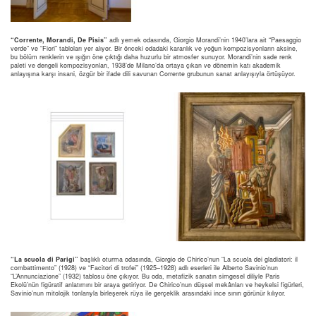
“Corrente, Morandi, De Pisis”
adlı yemek odasında, Giorgio Morandi’nin 1940’lara ait “Paesaggio
verde” ve “Fiori” tabloları yer alıyor. Bir önceki odadaki karanlık ve yoğun kompozisyonların aksine,
bu bölüm renklerin ve ışığın öne çıktığı daha huzurlu bir atmosfer sunuyor. Morandi’nin sade renk
paleti ve dengeli kompozisyonları, 1938’de Milano’da ortaya çıkan ve dönemin katı akademik
anlayışına karşı insani, özgür bir ifade dili savunan Corrente grubunun sanat anlayışıyla örtüşüyor.
“La scuola di Parigi”
başlıklı oturma odasında, Giorgio de Chirico’nun “La scuola dei gladiatori: il
combattimento” (1928) ve “Facitori di trofei” (1925–1928) adlı eserleri ile Alberto Savinio’nun
“L’Annunciazione” (1932) tablosu öne çıkıyor. Bu oda, metafizik sanatın simgesel diliyle Paris
Ekolü’nün figüratif anlatımını bir araya getiriyor. De Chirico’nun düşsel mekânları ve heykelsi figürleri,
Savinio’nun mitolojik tonlarıyla birleşerek rüya ile gerçeklik arasındaki ince sınırı görünür kılıyor.