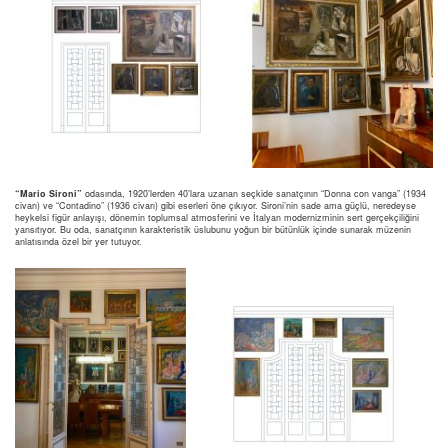
“Mario Sironi”
odasında, 1920’lerden 40’lara uzanan seçkide sanatçının “Donna con vanga” (1934
civarı) ve “Contadino” (1936 civarı) gibi eserleri öne çıkıyor. Sironi’nin sade ama güçlü, neredeyse
heykelsi figür anlayışı, dönemin toplumsal atmosferini ve İtalyan modernizminin sert gerçekçiliğini
yansıtıyor. Bu oda, sanatçının karakteristik üslubunu yoğun bir bütünlük içinde sunarak müzenin
anlatısında özel bir yer tutuyor.