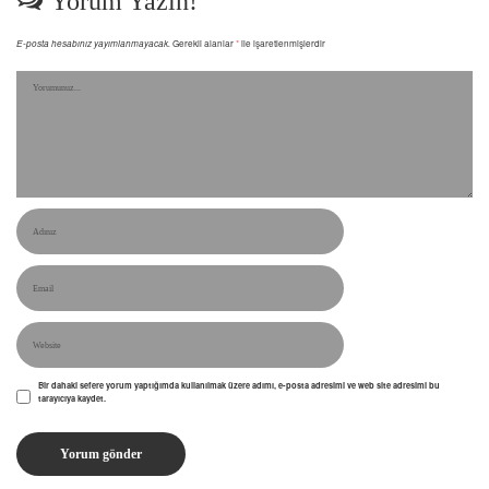
Yorum Yazın!
E-posta hesabınız yayımlanmayacak.
Gerekli alanlar
*
ile işaretlenmişlerdir
Bir dahaki sefere yorum yaptığımda kullanılmak üzere adımı, e-posta adresimi ve web site adresimi bu
tarayıcıya kaydet.