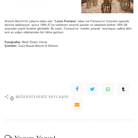
Antonio Boschi’nin çalışma odası olan
“Lucio Fontana”
odası ise Fontana’nın Concetto spaziale
dizisine odaklanıyor: ayrıca 1956–57’ye tarihlenen seramik panolar ve tabaklarla birlikte 1954–58
arasından çeşitli örnekler görülebilir. Bu seçki, Fontana’nın “mekânı yararak” tanımlayan radikal dilini
evin en yoğun odaklarından biri hâline getiriyor.
Fotoğraflar:
Betül Özlem Yılmaz
Çizimler:
Casa Museo Boschi di Stefano
BEĞENDIYSENIZ PAYLAŞIN!
0