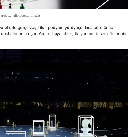
Jared C. Tilton/Getty Images
ıyafetlerle gerçekleştirilen podyum yürüyüşü, kısa süre önce
renklerinden oluşan Armani kıyafetleri, İtalyan modasını gösterinin