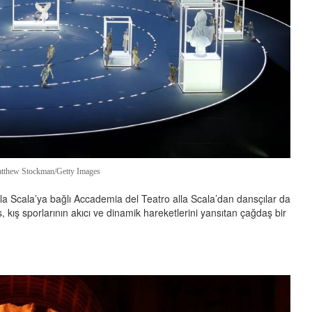
atthew Stockman/Getty Images
lla Scala’ya bağlı Accademia del Teatro alla Scala’dan dansçılar da
 kış sporlarının akıcı ve dinamik hareketlerini yansıtan çağdaş bir