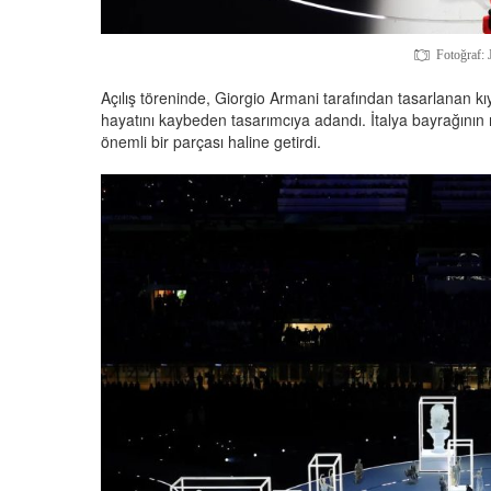
Fotoğraf: 
Açılış töreninde, Giorgio Armani tarafından tasarlanan k
hayatını kaybeden tasarımcıya adandı. İtalya bayrağının 
önemli bir parçası haline getirdi.