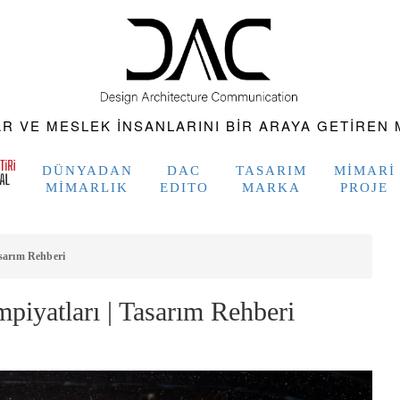
 VE MESLEK INSANLARINI BIR ARAYA GETIREN M
DÜNYADAN
DAC
TASARIM
MIMARI
MIMARLIK
EDITO
MARKA
PROJE
asarım Rehberi
piyatları | Tasarım Rehberi