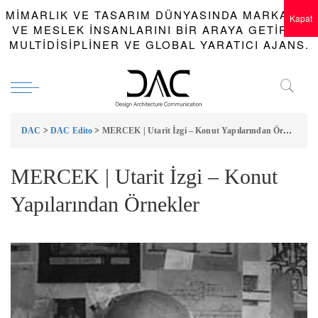
MIMARLIK VE TASARIM DÜNYASINDA MARKALAR
Kapat
VE MESLEK INSANLARINI BIR ARAYA GETIREN
MULTIDISIPLINER VE GLOBAL YARATICI AJANS.
DAC
>
DAC Edito
>
MERCEK | Utarit İzgi – Konut Yapılarından Örnekler
MERCEK | Utarit İzgi – Konut
Yapılarından Örnekler