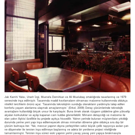
Jak Kamhi Yalısı, Utarit İzgi, Mustafa Demirkan ve Ali Muslubaş ortaklığında tasarlanmış ve 1979
senesinde inşa edilmiştir. Tasarımda maddi kısıtlamaların olmaması malzeme kullanımında oldukça
nitelikli tercihlerin önünü açar. ‘Tasarımda teknolojinin sunduğu olanakların yardımıyla talep edilen
konforlu yaşam alanlarına ulaşmak amaçlanmıştır.’ (Erkol, 2009) Detay çözümlerinde teknolojik
avantajların kullanıldığı birçok unsur ile karşılaşılır. Buna örnek olarak rüzgarın şiddetine göre yükselip
alçalan korkuluklar ve açılıp kapanan cam kubbe gösterilebilir. Mimarın detaycılığı ve malzeme ile
olan yakın ilişkisi özellikle bu projede açıkça hissedilir. Yalının yerinde bulunan müştemilatın yıkıldığı
durumda yerine yeni yapı inşa edilemeyecek olması mimarları döneme göre oldukça sıra dışı bir
çözüm bulmaya iter. ‘Yalı, mevcut yapının dışına yerleştirilen sekiz büyük çelik taşıyıcıya asılan çatı
ve döşemeler ile tersten inşa edilmeye başlanmış ve adeta bir yenileme projesi niteliğinde
tamamlanmıştır. Tersten inşa süreci eski yapının yerini yavaş yavaş yeni yapıya bırakmasıyla