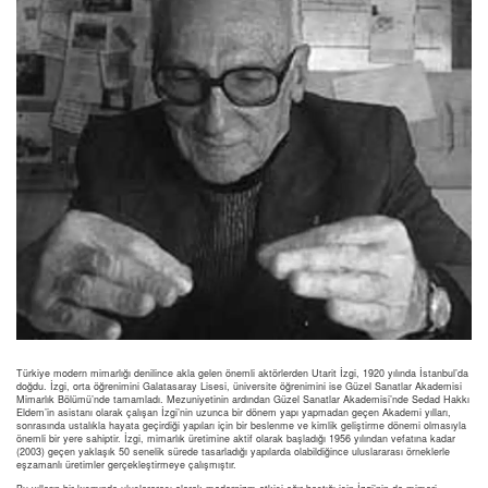
Türkiye modern mimarlığı denilince akla gelen önemli aktörlerden Utarit İzgi, 1920 yılında İstanbul’da
doğdu. İzgi, orta öğrenimini Galatasaray Lisesi, üniversite öğrenimini ise Güzel Sanatlar Akademisi
Mimarlık Bölümü’nde tamamladı. Mezuniyetinin ardından Güzel Sanatlar Akademisi’nde Sedad Hakkı
Eldem’in asistanı olarak çalışan İzgi’nin uzunca bir dönem yapı yapmadan geçen Akademi yılları,
sonrasında ustalıkla hayata geçirdiği yapıları için bir beslenme ve kimlik geliştirme dönemi olmasıyla
önemli bir yere sahiptir. İzgi, mimarlık üretimine aktif olarak başladığı 1956 yılından vefatına kadar
(2003) geçen yaklaşık 50 senelik sürede tasarladığı yapılarda olabildiğince uluslararası örneklerle
eşzamanlı üretimler gerçekleştirmeye çalışmıştır.