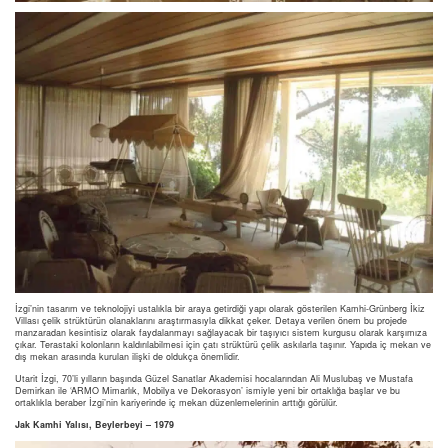
İzgi’nin tasarım ve teknolojiyi ustalıkla bir araya getirdiği yapı olarak gösterilen Kamhi-Grünberg İkiz
Villası çelik strüktürün olanaklarını araştırmasıyla dikkat çeker. Detaya verilen önem bu projede
manzaradan kesintisiz olarak faydalanmayı sağlayacak bir taşıyıcı sistem kurgusu olarak karşımıza
çıkar. Terastaki kolonların kaldırılabilmesi için çatı strüktürü çelik askılarla taşınır. Yapıda iç mekan ve
dış mekan arasında kurulan ilişki de oldukça önemlidir.
Utarit İzgi, 70’li yılların başında Güzel Sanatlar Akademisi hocalarından Ali Muslubaş ve Mustafa
Demirkan ile ‘ARMO Mimarlık, Mobilya ve Dekorasyon’ ismiyle yeni bir ortaklığa başlar ve bu
ortaklıkla beraber İzgi’nin kariyerinde iç mekan düzenlemelerinin arttığı görülür.
Jak Kamhi Yalısı, Beylerbeyi – 1979