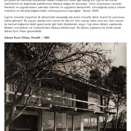
Bu yılların bir kısmında uluslararası olarak modernizm etkisi ağır bastığı için İzgi’nin de mimari
üretimlerinin bu doğrultuda şekillenmesi oldukça olağan bir durumdur. ‘Onun uluslararası mimarlık
literatürü ve uygulamalarını yakından izlemesi ve uygulama deneyimleri, mimarlığında açıkça izlenen
malzeme ve teknoloji bağlamındaki motivasyonunun kaynağıdır.’ (Aysel, 2020)
İzgi’nin mimarlık kariyerinin ilk döneminde tasarladığı aile evleri mimarlık dilinin önemli bir yansıması
haline gelmiştir. Bu yaşam alanları kimi zaman bir aile evi, kimi zaman hafta sonu evi, kimi zaman
da kentsel bağlamla ilişkili apartmanlar gibi farklı ölçeklerden oluşur. İzgi erken dönem yapılarında
Modern mimarlıktan ve Corbusier’den oldukça etkilenmiştir. Bu dönem yapılarına bir örnek olarak
Adnan Kunt Villası gösterilebilir.
Adnan Kunt Villası, Pendik – 1964