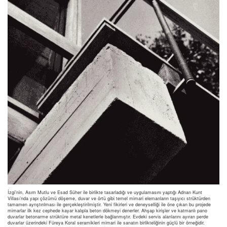
İzgi’nin, Asım Mutlu ve Esad Süher ile birlikte tasarladığı ve uygulamasını yaptığı Adnan Kunt
Villası’nda yapı çözümü döşeme, duvar ve örtü gibi temel mimari elemanların taşıyıcı strüktürden
tamamen ayrıştırılması ile gerçekleştirilmiştir. Yeni fikirleri ve deneyselliği ile öne çıkan bu projede
mimarlar ilk kez cephede kayar kalıpla beton dökmeyi denerler. Ahşap kirişler ve katmanlı pano
duvarlar betonarme strüktüre metal kenetlerle bağlanmıştır. Evdeki servis alanlarını ayıran perde
duvarlar üzerindeki Füreya Koral seramikleri mimari ile sanatın birlikteliğinin güçlü bir örneğidir.