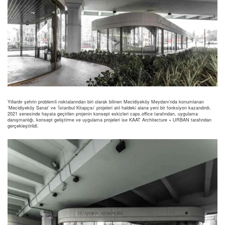
Yıllardır şehrin problemli noktalarından biri olarak bilinen Mecidiyeköy Meydanı’nda konumlanan
‘Mecidiyeköy Sanat’ ve ‘İstanbul Kitapçısı’ projeleri atıl haldeki alana yeni bir fonksiyon kazandırdı.
2021 senesinde hayata geçirilen projenin konsept eskizleri caps.office tarafından, uygulama
danışmanlığı, konsept geliştirme ve uygulama projeleri ise KAAT Architecture + URBAN tarafından
gerçekleştirildi.