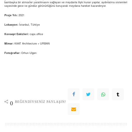
bambaşka bir atmosfer yaratılmasını sağlayan ve meydanla ilişki kuran yapılar, aydınlatma sistemleri
sayesinde gece ve gündüz görünürlüğünü koruyarak meydana hareket kazandırıyor.
Proje Yılı:
2021
Lokasyon:
İstanbul, Türkiye
Konsept Eskizleri:
caps.office
Mimar:
KAAT Architecture + URBAN
Fotoğraflar:
Orhun Ulgen
BEĞENDIYSENIZ PAYLAŞIN!
0