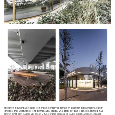
Yenilenen meydandaki yapılar iç mekanın neredeyse tamamen dışarıdan algılanmasına olanak
tanıyan şeffaf yüzeyleri ile öne çıkmaktadır. Yapıda, 360 derecelik cam cepheyi kesintisiz hale
getiren pivot cam kapılar yer alıyor. Uzun seneler karanlık ve kaotik olarak anılan meydanda