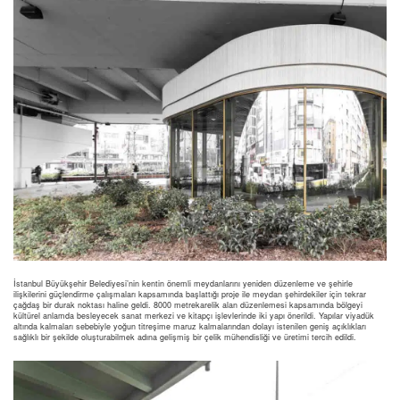
İstanbul Büyükşehir Belediyesi’nin kentin önemli meydanlarını yeniden düzenleme ve şehirle
ilişkilerini güçlendirme çalışmaları kapsamında başlattığı proje ile meydan şehirdekiler için tekrar
çağdaş bir durak noktası haline geldi. 8000 metrekarelik alan düzenlemesi kapsamında bölgeyi
kültürel anlamda besleyecek sanat merkezi ve kitapçı işlevlerinde iki yapı önerildi. Yapılar viyadük
altında kalmaları sebebiyle yoğun titreşime maruz kalmalarından dolayı istenilen geniş açıklıkları
sağlıklı bir şekilde oluşturabilmek adına gelişmiş bir çelik mühendisliği ve üretimi tercih edildi.