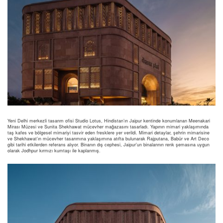
Yeni Delhi merkezli tasarım ofisi Studio Lotus, Hindistan’ın Jaipur kentinde konumlanan Meenakari
Mirası Müzesi ve Sunita Shekhawat mücevher mağazasını tasarladı. Yapının mimari yaklaşımında
taş kafes ve bölgesel mimariyi tasvir eden fresklere yer verildi. Mimari detaylar, şehrin mimarisine
ve Shekhawat’ın mücevher tasarımına yaklaşımına atıfta bulunarak Rajputana, Babür ve Art Deco
gibi tarihi etkilerden referans alıyor. Binanın dış cephesi, Jaipur’un binalarının renk şemasına uygun
olarak Jodhpur kırmızı kumtaşı ile kaplanmış.