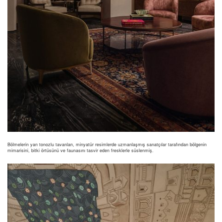
Bölmelerin yarı tonozlu tavanları, minyatür resimlerde uzmanlaşmış sanatçılar tarafından bölgenin
mimarisini, bitki örtüsünü ve faunasını tasvir eden fresklerle süslenmiş.