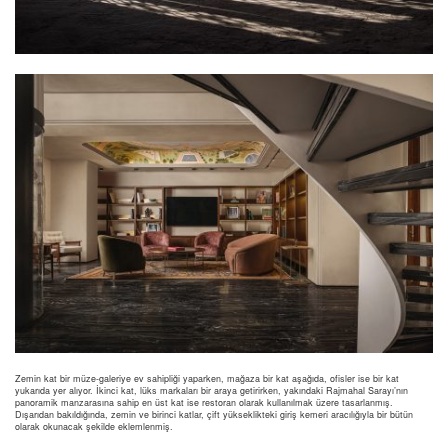
Zemin kat bir müze-galeriye ev sahipliği yaparken, mağaza bir kat aşağıda, ofisler ise bir kat
yukarıda yer alıyor. İkinci kat, lüks markaları bir araya getirirken, yakındaki Rajmahal Sarayı’nın
panoramik manzarasına sahip en üst kat ise restoran olarak kullanılmak üzere tasarlanmış.
Dışarıdan bakıldığında, zemin ve birinci katlar, çift yükseklikteki giriş kemeri aracılığıyla bir bütün
olarak okunacak şekilde eklemlenmiş.