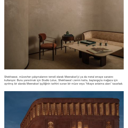
Shekhawat, mücevher çalışmalarının temeli olarak Meenakari’yi ya da metal emaye sanatını
kullanıyor. Bunu yansıtmak için Studio Lotus, Shekhawat’ı zemin katta, başlangıçta mağaza için
ayrılmış bir alanda Meenakari işçiliğinin tarihini sunan bir müze veya “hikaye anlatma alanı” tasarladı.