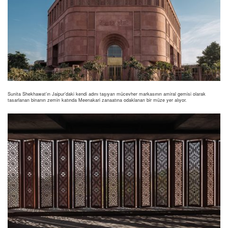
Sunita Shekhawat’ın Jaipur’daki kendi adını taşıyan mücevher markasının amiral gemisi olarak
tasarlanan binanın zemin katında Meenakari zanaatına odaklanan bir müze yer alıyor.