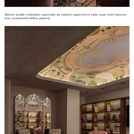
Mekanın içindeki mobilyaların yapımından dış cephenin kaplanmasına kadar inşaat süreci boyunca
yerel zanaatkarlarla birlikte çalışılmış.