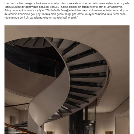
Hem müze hem mağaza fonksiyonuna sahip olan mekanda mücevher satın alma eyleminden ziyade
“dönüştürücü bir deneyimin doğal bir sonucu” haline geldiği bir ortamı teşvik etmek amaçlanmış.
Stüdyonun açıklaması ise şöyle: “Türünün ilk örneği olan Meenakari müzesinin ardında yatan duygu,
müşterinin kendisine çok şey vermiş olan şehre saygı gösterme ve aynı zamanda lüks perakende
tasarımında yeni bir paradigma oluşturma yolu haline geldi.”