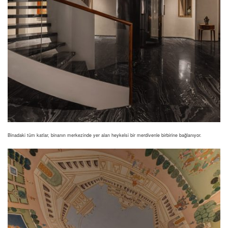
Binadaki tüm katlar, binanın merkezinde yer alan heykelsi bir merdivenle birbirine bağlanıyor.