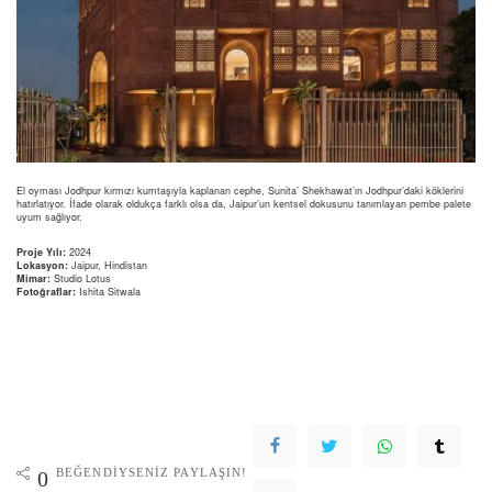
El oyması Jodhpur kırmızı kumtaşıyla kaplanan cephe, Sunita’ Shekhawat’ın Jodhpur’daki köklerini
hatırlatıyor. İfade olarak oldukça farklı olsa da, Jaipur’un kentsel dokusunu tanımlayan pembe palete
uyum sağlıyor.
Proje Yılı:
2024
Lokasyon:
Jaipur, Hindistan
Mimar:
Studio Lotus
Fotoğraflar:
Ishita Sitwala
BEĞENDIYSENIZ PAYLAŞIN!
0