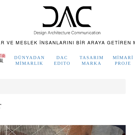
 VE MESLEK INSANLARINI BIR ARAYA GETIREN M
DÜNYADAN
DAC
TASARIM
MIMARI
MIMARLIK
EDITO
MARKA
PROJE
r