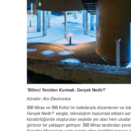
‘Bilinci Yeniden Kurmak: Gerçek Nedir?’
Küratör: Ars Electronica
İBB Miras ve İBB Kültür’ün katkılarıyla düzenlenen ve ödü
Gerçek Nedir?’ sergisi, teknolojinin toplumsal etkisini sana
küratörlüğünde oluşturulan seçkide yer alan hem uluslar
görünür bir yaklaşım getiriyor. İBB Miras tarafından yenid
Sanatlar Müzesi’nin açılış sergisi olma özelliğini taşıyan