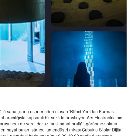
llü sanatçıların eserlerinden oluşan ‘Bilinci Yeniden Kurmak:
t aracılığıyla kapsamlı bir şekilde araştırıyor. Ars Electronica’nın
arası hem de yerel dokuz farklı sanat pratiği, görünmez olana
en hayat bulan İstanbul’un endüstri mirası Çubuklu Silolar Dijital
 sergi, pazartesi hariç her gün 10.00-19.00 saatleri arasında