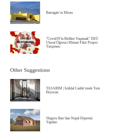
Barragán’ın Mirası
“Covid19’la Birlikte Yaşamak” DEÜ
Ulusal Öğrenci Mimari Fikir Projesi
Yarışması
Other Suggestions
TASARIM | İstiklal Cadde’sinde Yeni
Heyecan
Shigeru Ban’dan Nepal Depremi
Yapıları