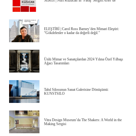
SERGİ | Nuri Kuzucan’ın ‘Pasaj’ Sergisi Arter’de
ELEŞTİRİ | Carol Ross Barney’den Mimari Eleştiri:
“Gökdelenler o kadar da değerli değil.”
Ünlü Mimar ve Sanatçılardan 2024 Yılına Özel Yılbaşı
Ağacı Tasarımları
Tahıl Silosunun Sanat Galerisine Dönüşümü:
KUNSTSILO
Vitra Design Museum’da The Shakers: A World in the
Making Sergisi