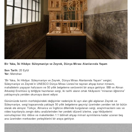
Bir Yaka, İki Hikâye: Süleymaniye ve Zeyrek, Dünya Mirası Alanlarında Yaşam
Son Tarih:
20 Eylül
Yer:
Metrohan
“Bir Yaka, İki Hikâye: Süleymaniye ve Zeyrek, Dünya Mirası Alanlarında Yaşam” sergisi;
Süleymaniye ve Zeyrek’in UNESCO Dünya Mirası Listesi’ne taşınan ahşap konut mirasını,
mahallelerin yaşayan hafızasını ve 50 yıllık belgeleme serüvenini bir araya getiriyor. İBB ve Alman
Arkeoloji Enstitüsü iş birliğiyle hazırlanan sergi, iki tarihî alanın ortak hikâyesini “mirastan öğrenme”
yaklaşımıyla yeniden okumaya davet ediyor.
Günümüzde kentin morfolojisindeki değişimler nedeniyle iki ayrı alan gibi algılanan Zeyrek ve
Süleymaniye, sergi kapsamında yaklaşık 50 yıllık belgeleme geçmişi üzerinden yeniden tek bir bütün
olarak ele alınıyor. Türkçe, Almanca ve İngilizce dillerinde kurgulanan sergi, araştırmacıların ses ve
video kayıtlarıyla zengin doku analizlerinden her yerdeki düzenli izlerine, yapı hikâyelerini
somutlaştıran titiz rölöve ve maketlerden 1:1 bölmeli ahşap mimari ayrıntılarına kadar uzanan beş
ana üzerinden merkezden yerleşiklerini bir araya getiriyor.