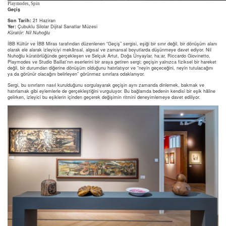
Playmodes, Spin
Geçiş
Son Tarih:
21 Haziran
Yer:
Çubuklu Silolar Dijital Sanatlar Müzesi
Küratör: Nil Nuhoğlu
İBB Kültür ve İBB Miras tarafından düzenlenen “Geçiş” sergisi, eşiği bir sınır değil, bir dönüşüm alanı
olarak ele alarak izleyiciyi mekânsal, algısal ve zamansal boyutlarda düşünmeye davet ediyor. Nil
Nuhoğlu küratörlüğünde gerçekleşen ve Selçuk Artut, Doğa Ünyaylar, ha:ar, Riccardo Giovinetto,
Playmodes ve Studio Baillat’nın eserlerini bir araya getiren sergi; geçişin yalnızca fiziksel bir hareket
değil, bir durumdan diğerine dönüşüm olduğunu hatırlatıyor ve “neyin geçeceğini, neyin tutulacağını
ya da görünür olacağını belirleyen” görünmez sınırlara odaklanıyor.
Sergi, bu sınırların nasıl kurulduğunu sorgulayarak geçişin aynı zamanda dinlemek, bakmak ve
hatırlamak gibi eylemlerle de gerçekleştiğini vurguluyor. Bu bağlamda bedenin kendisi bir eşik hâline
gelirken, izleyici bu eşiklerin içinden geçerek değişimin ritmini deneyimlemeye davet ediliyor.