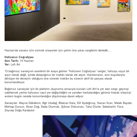
Haziran’da sanatın izini sürmek isteyenler için şehrin öne çıkan sergilerini derledik…
Hafızanın Coğrafyası
Son Tarih:
14 Haziran
Yer:
Loft Art
13 bağımsız sanatçının eserlerini bir araya getiren “Hafızanın Coğrafyası” sergisi, hafızayı soyut bir
arşiv olarak değil, içinde dolaştığımız bir mekân olarak ele alıyor. Hatırlamanın, anın koşullarıyla
dönüşen bir deneyim olduğunu öne sürerek mekânı bu sürecin aktif bir parçası olarak
konumlandırıyor.
Bağımsız sanatçılar için bir platform oluşturma amacıyla kurulan Loft Art’ta yer alan sergi; geçmişi
sabitlemek yerine hafızanın nasıl yer değiştirdiğini ve yeniden haritalandığını görünür kılarak izleyiciyi
anıların bugün nerede konumlandığını düşünmeye davet ediyor.
Sanatçılar: Aleyna Gökdemir, Ağıt Uludağ, Bilalcan Kara, Elif Aydoğmuş, Nazan İlcan, Melek Baydar,
Mehtap Dursun, Sinan Dağ, Seda Oturmak, Şükran Dokumacı, Taha Düzler, Sebahattin Yüce,
Zeynep Doğa Karabulut