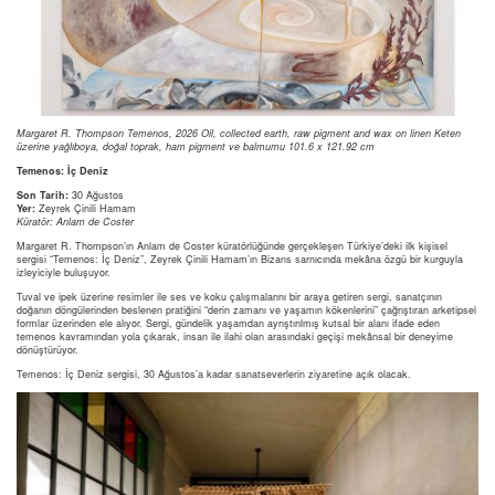
Margaret R. Thompson Temenos, 2026 Oil, collected earth, raw pigment and wax on linen Keten
üzerine yağlıboya, doğal toprak, ham pigment ve balmumu 101.6 x 121.92 cm
Temenos: İç Deniz
Son Tarih:
30 Ağustos
Yer:
Zeyrek Çinili Hamam
Küratör: Anlam de Coster
Margaret R. Thompson’ın Anlam de Coster küratörlüğünde gerçekleşen Türkiye’deki ilk kişisel
sergisi “Temenos: İç Deniz”, Zeyrek Çinili Hamam’ın Bizans sarnıcında mekâna özgü bir kurguyla
izleyiciyle buluşuyor.
Tuval ve ipek üzerine resimler ile ses ve koku çalışmalarını bir araya getiren sergi, sanatçının
doğanın döngülerinden beslenen pratiğini “derin zamanı ve yaşamın kökenlerini” çağrıştıran arketipsel
formlar üzerinden ele alıyor. Sergi, gündelik yaşamdan ayrıştırılmış kutsal bir alanı ifade eden
temenos kavramından yola çıkarak, insan ile ilahi olan arasındaki geçişi mekânsal bir deneyime
dönüştürüyor.
Temenos: İç Deniz sergisi, 30 Ağustos’a kadar sanatseverlerin ziyaretine açık olacak.