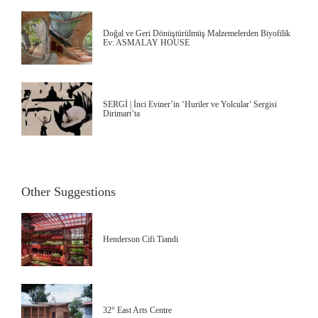
Doğal ve Geri Dönüştürülmüş Malzemelerden Biyofilik
Ev: ASMALAY HOUSE
SERGİ | İnci Eviner’in ‘Huriler ve Yolcular’ Sergisi
Dirimart’ta
Other Suggestions
Henderson Cifi Tiandi
32° East Arts Centre