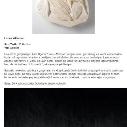
Locus Affectus
Son Tarih:
20 Haziran
Yer:
Galerist
Galerist’te gerçekleşen Lara Ögel’in “Locus Affectus” sergisi; ikilik, geri dönüş ve kendi içinde birden
fazla hali taşımanın ne anlama geldiğine dair sürdürülen bir araştırmadan besleniyor. Latince
locus
affectus
kavramını iki yönlü ele alan sergi, “beden bir locus’tur; duygu ise bizi hem konumlandıran
hem de dönüştüren bir kuvvettir” yaklaşımıyla şekilleniyor.
Seramik heykeller, sulu boya çalışmaları ve kitap kapağı üretimlerini bir araya getiren seçki, ayrılmayı
bir kayıp değil, bir arşiv olarak düşünerek katmanların taşıdığı tanıklığa odaklanıyor. Ögel’in eserleri,
bir bedenin ne kadar şey taşıyabileceğini ve ne zaman bırakmak zorunda kalacağını sorguluyor.
Sergi, 20 Haziran’a kadar Galerist’te ziyaret edilebilir.