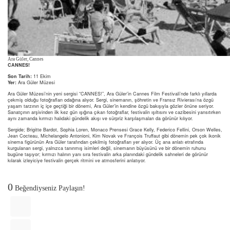
Ara Güler, Cannes
CANNES!
Son Tarih:
11 Ekim
Yer:
Ara Güler Müzesi
Ara Güler Müzesi’nin yeni sergisi “CANNES!”, Ara Güler’in Cannes Film Festivali’nde farklı yıllarda
çekmiş olduğu fotoğrafları odağına alıyor. Sergi, sinemanın, şöhretin ve Fransız Rivierası’na özgü
yaşam tarzının iç içe geçtiği bir dönemi, Ara Güler’in kendine özgü bakışıyla gözler önüne seriyor.
Sanatçının arşivinden ilk kez gün ışığına çıkan fotoğraflar, festivalin ışıltısını ve cazibesini yansıtırken
aynı zamanda kırmızı halıdaki gündelik akışı ve sürpriz karşılaşmaları da görünür kılıyor.
Sergide; Brigitte Bardot, Sophia Loren, Monaco Prensesi Grace Kelly, Federico Fellini, Orson Welles,
Jean Cocteau, Michelangelo Antonioni, Kim Novak ve François Truffaut gibi dönemin pek çok ikonik
sinema figürünün Ara Güler tarafından çekilmiş fotoğrafları yer alıyor. Üç ana anlatı etrafında
kurgulanan sergi, yalnızca tanınmış isimleri değil, sinemanın büyüsünü ve bir dönemin ruhunu
bugüne taşıyor; kırmızı halının yanı sıra festivalin arka planındaki gündelik sahneleri de görünür
kılarak izleyiciye festivalin gerçek ritmini ve atmosferini anlatıyor.
0
Beğendiyseniz Paylaşın!