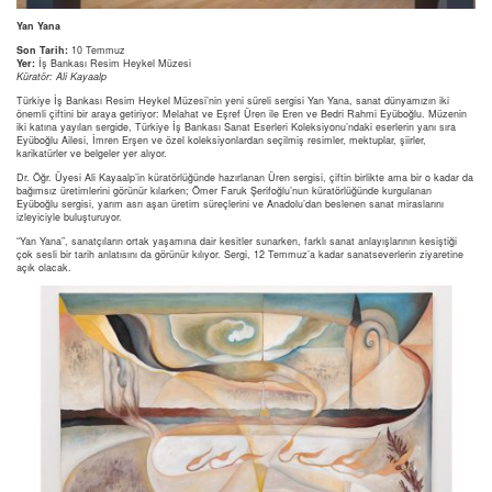
Yan Yana
Son Tarih:
10 Temmuz
Yer:
İş Bankası Resim Heykel Müzesi
Küratör: Ali Kayaalp
Türkiye İş Bankası Resim Heykel Müzesi’nin yeni süreli sergisi Yan Yana, sanat dünyamızın iki
önemli çiftini bir araya getiriyor: Melahat ve Eşref Üren ile Eren ve Bedri Rahmi Eyüboğlu. Müzenin
iki katına yayılan sergide, Türkiye İş Bankası Sanat Eserleri Koleksiyonu’ndaki eserlerin yanı sıra
Eyüboğlu Ailesi, İmren Erşen ve özel koleksiyonlardan seçilmiş resimler, mektuplar, şiirler,
karikatürler ve belgeler yer alıyor.
Dr. Öğr. Üyesi Ali Kayaalp’in küratörlüğünde hazırlanan Üren sergisi, çiftin birlikte ama bir o kadar da
bağımsız üretimlerini görünür kılarken; Ömer Faruk Şerifoğlu’nun küratörlüğünde kurgulanan
Eyüboğlu sergisi, yarım asrı aşan üretim süreçlerini ve Anadolu’dan beslenen sanat miraslarını
izleyiciyle buluşturuyor.
“Yan Yana”, sanatçıların ortak yaşamına dair kesitler sunarken, farklı sanat anlayışlarının kesiştiği
çok sesli bir tarih anlatısını da görünür kılıyor. Sergi, 12 Temmuz’a kadar sanatseverlerin ziyaretine
açık olacak.