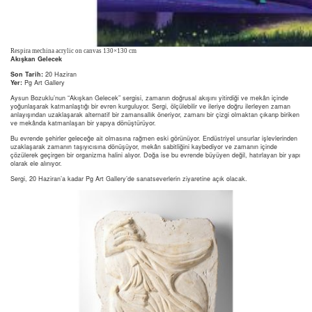
Respira mechina acrylic on canvas 130×130 cm
Akışkan Gelecek
Son Tarih:
20 Haziran
Yer:
Pg Art Gallery
Aysun Bozuklu’nun “Akışkan Gelecek” sergisi, zamanın doğrusal akışını yitirdiği ve mekân içinde
yoğunlaşarak katmanlaştığı bir evren kurguluyor. Sergi, ölçülebilir ve ileriye doğru ilerleyen zaman
anlayışından uzaklaşarak alternatif bir zamansallık öneriyor, zamanı bir çizgi olmaktan çıkarıp biriken
ve mekânda katmanlaşan bir yapıya dönüştürüyor.
Bu evrende şehirler geleceğe ait olmasına rağmen eski görünüyor. Endüstriyel unsurlar işlevlerinden
uzaklaşarak zamanın taşıyıcısına dönüşüyor, mekân sabitliğini kaybediyor ve zamanın içinde
çözülerek geçirgen bir organizma halini alıyor. Doğa ise bu evrende büyüyen değil, hatırlayan bir yapı
olarak ele alınıyor.
Sergi, 20 Haziran’a kadar Pg Art Gallery’de sanatseverlerin ziyaretine açık olacak.