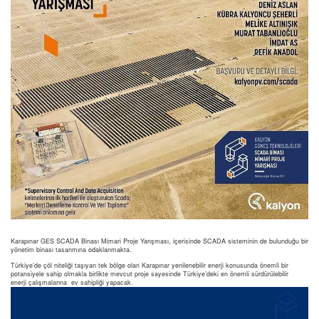
Karapınar GES SCADA Binası Mimari Proje Yarışması, içerisinde SCADA sisteminin de bulunduğu bir
yönetim binası tasarımına odaklanmakta.
Türkiye’de çöl niteliği taşıyan tek bölge olan Karapınar yenilenebilir enerji konusunda önemli bir
potansiyele sahip olmakla birlikte mevcut proje sayesinde Türkiye’deki en önemli sürdürülebilir
enerji çalışmalarına ev sahipliği yapacak.