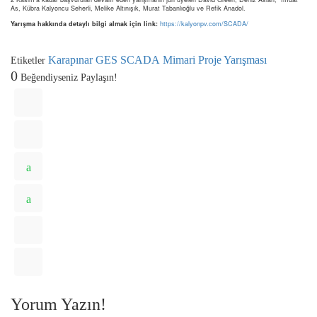
As, Kübra Kalyoncu Seherli, Melike Altınışık, Murat Tabanlıoğlu ve Refik Anadol.
Yarışma hakkında detaylı bilgi almak için link:
https://kalyonpv.com/SCADA/
Karapınar GES SCADA
Mimari Proje Yarışması
Etiketler
0
Beğendiyseniz Paylaşın!
Yorum Yazın!