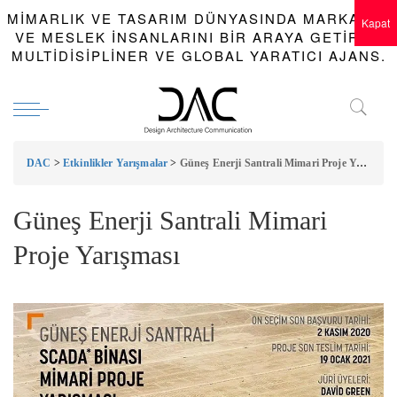
MIMARLIK VE TASARIM DÜNYASINDA MARKALAR
Kapat
VE MESLEK INSANLARINI BIR ARAYA GETIREN
MULTIDISIPLINER VE GLOBAL YARATICI AJANS.
DAC
>
Etkinlikler Yarışmalar
>
Güneş Enerji Santrali Mimari Proje Yarışması
Güneş Enerji Santrali Mimari
Proje Yarışması