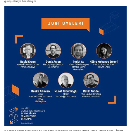
güneş olmaya hazırlanıyor.
2 Kasım’a kadar başvuruları devam eden yarışmanın jüri üyeleri David Green, Deniz Aslan, İmdat