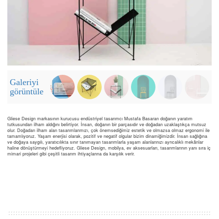
Galeriyi
görüntüle
Gliese Design markasının kurucusu endüstriyel tasarımcı Mustafa Basaran doğanın yaratım
tutkusundan ilham aldığını belirtiyor. İnsan, doğanın bir parçasıdır ve doğadan uzaklaştıkça mutsuz
olur. Doğadan ilham alan tasarımlarımızı, çok önemsediğimiz estetik ve olmazsa olmaz ergonomi ile
tamamlıyoruz. Yaşam enerjisi olarak, pozitif ve negatif olgular bizim dinamiğimizdir. İnsan sağlığına
ve doğaya saygılı, yaratıcılıkta sınır tanımayan tasarımlarla yaşam alanlarınızı ayrıcalıklı mekânlar
haline dönüştürmeyi hedefliyoruz. Gliese Design, mobilya, ev aksesuarları, tasarımlarının yanı sıra iç
mimari projeleri gibi çeşitli tasarım ihtiyaçlarına da karşılık verir.