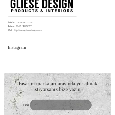
Telefon :
0541 652 02 75
Adres :
İZMİR / TURKEY
Web :
http://www.gliesedesign.com
Instagram
Tasarım markaları arasında yer almak
istiyorsanız bize yazın.
Firma