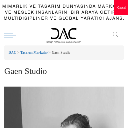
MIMARLIK VE TASARIM DÜNYASINDA MARKALAR
Kapat
VE MESLEK INSANLARINI BIR ARAYA GETIREN
MULTIDISIPLINER VE GLOBAL YARATICI AJANS.
DAC
>
Tasarım Markalar
>
Gaen Studio
Gaen Studio