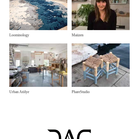
Loominology
Maiizen
Urban Atölye
PhareStudio