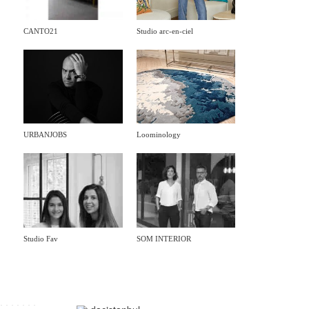
CANTO21
Studio arc-en-ciel
URBANJOBS
Loominology
Studio Fav
SOM INTERIOR