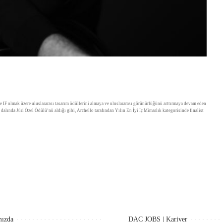
e IF olmak üzere uluslararası tasarım ödüllerini almaya ve uluslararası görünürlüğünü arttırmaya devam eden
lında Jüri Özel Ödülü’nü aldığı gibi, Archello tarafından Yılın En İyi İç Mimarlık kategorisinde finalist
ızda
DAC JOBS | Kariyer