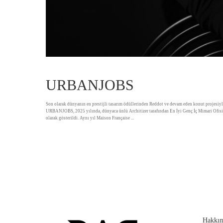
URBANJOBS
Son olarak dünyanın en prestijli tasarım ödüllerinden Reddot ve devam eden konut projesiyl
URBANJOBS, 2025 yılında, dünyaca ünlü Architizer tarafından En İyi Genç İç Mimari Ofisi da
olarak gösterildi. Aynı yıl Maison Française
...
Hakkım