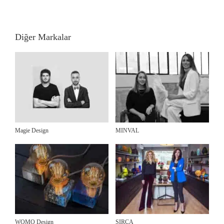
Diğer Markalar
Magie Design
MINVAL
WOMO Design
SIRÇA