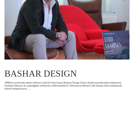
BASHAR DESIGN
1900lerin ortalarında mimari dünyaya farklı bir boyut katan Bauhaus Design Classic ikonik tasarımlarından esinlenerek
üretimini Almanya’da yaptırdığımız mobilyaları addresistanbul Ev Dekorasyon Merkezi’nde bulunan showroomumuzda
sizlerle buluşturuyoruz.
...