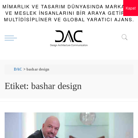
MIMARLIK VE TASARIM DÜNYASINDA MARKALAR
Kapat
VE MESLEK INSANLARINI BIR ARAYA GETIREN
MULTIDISIPLINER VE GLOBAL YARATICI AJANS.
DAC
>
bashar design
Etiket:
bashar design