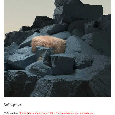
Nothingness
Referanslar:
http://reisinger.studio/home/
,
https://www.loftgarten.co/
,
archdaily.com
,