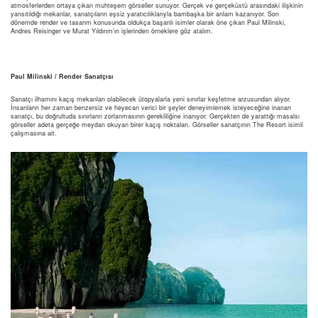
atmosferlerden ortaya çıkan muhteşem görseller sunuyor. Gerçek ve gerçeküstü arasındaki ilişkinin
yansıtıldığı mekanlar, sanatçıların eşsiz yaratıcılıklarıyla bambaşka bir anlam kazanıyor. Son
dönemde render ve tasarım konusunda oldukça başarılı isimler olarak öne çıkan Paul Milinski,
Andres Reisinger ve Murat Yıldırım’ın işlerinden örneklere göz atalım.
Paul Milinski / Render Sanatçısı
Sanatçı ilhamını kaçış mekanları olabilecek ütopyalarla yeni sınırlar keşfetme arzusundan alıyor.
İnsanların her zaman benzersiz ve heyecan verici bir şeyler deneyimlemek isteyeceğine inanan
sanatçı, bu doğrultuda sınırların zorlanmasının gerekliliğine inanıyor. Gerçekten de yarattığı masalsı
görseller adeta gerçeğe meydan okuyan birer kaçış noktaları. Görseller sanatçının The Resort isimli
çalışmasına ait.