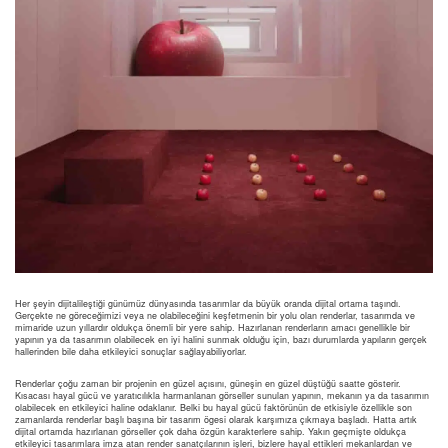
Her şeyin dijitalileştiği günümüz dünyasında tasarımlar da büyük oranda dijital ortama taşındı.
Gerçekte ne göreceğimizi veya ne olabileceğini keşfetmenin bir yolu olan renderlar, tasarımda ve
mimaride uzun yıllardır oldukça önemli bir yere sahip. Hazırlanan renderların amacı genellikle bir
yapının ya da tasarımın olabilecek en iyi halini sunmak olduğu için, bazı durumlarda yapıların gerçek
hallerinden bile daha etkileyici sonuçlar sağlayabiliyorlar.
Renderlar çoğu zaman bir projenin en güzel açısını, güneşin en güzel düştüğü saatte gösterir.
Kısacası hayal gücü ve yaratıcılıkla harmanlanan görseller sunulan yapının, mekanın ya da tasarımın
olabilecek en etkileyici haline odaklanır. Belki bu hayal gücü faktörünün de etkisiyle özellikle son
zamanlarda renderlar başlı başına bir tasarım ögesi olarak karşımıza çıkmaya başladı. Hatta artık
dijital ortamda hazırlanan görseller çok daha özgün karakterlere sahip. Yakın geçmişte oldukça
etkileyici tasarımlara imza atan render sanatçılarının işleri, bizlere hayal ettikleri mekanlardan ve