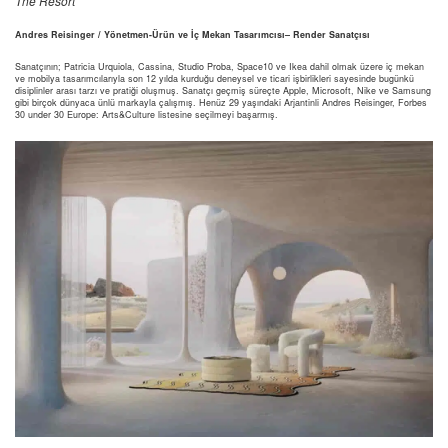
The Resort
Andres Reisinger / Y
önetmen-
Ürün ve İç Mekan Tasarımcısı
– Render Sanatçısı
Sanatçının; Patricia Urquiola, Cassina, Studio Proba, Space10 ve Ikea dahil olmak üzere iç mekan
ve mobilya tasarımcılarıyla son 12 yılda kurduğu deneysel ve ticari işbirlikleri sayesinde bugünkü
disiplinler arası tarzı ve pratiği oluşmuş. Sanatçı geçmiş süreçte Apple, Microsoft, Nike ve Samsung
gibi birçok dünyaca ünlü markayla çalışmış. Henüz 29 yaşındaki Arjantinli Andres Reisinger, Forbes
30 under 30 Europe: Arts&Culture listesine seçilmeyi başarmış.