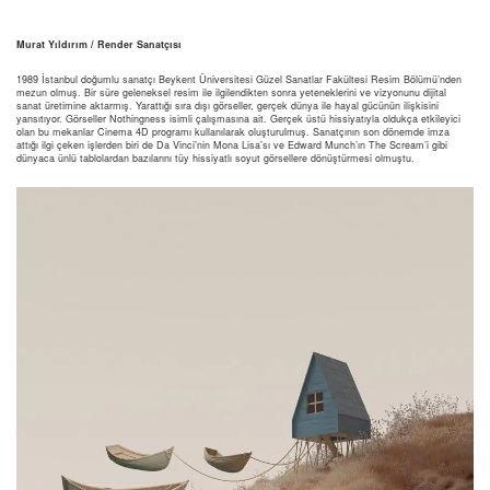
Murat Yıldırım / Render Sanatçısı
1989 İstanbul doğumlu sanatçı Beykent Üniversitesi Güzel Sanatlar Fakültesi Resim Bölümü’nden
mezun olmuş. Bir süre geleneksel resim ile ilgilendikten sonra yeteneklerini ve vizyonunu dijital
sanat üretimine aktarmış. Yarattığı sıra dışı görseller, gerçek dünya ile hayal gücünün ilişkisini
yansıtıyor. Görseller Nothingness isimli çalışmasına ait. Gerçek üstü hissiyatıyla oldukça etkileyici
olan bu mekanlar Cinema 4D programı kullanılarak oluşturulmuş. Sanatçının son dönemde imza
attığı ilgi çeken işlerden biri de Da Vinci’nin Mona Lisa’sı ve Edward Munch’ın The Scream’i gibi
dünyaca ünlü tablolardan bazılarını tüy hissiyatlı soyut görsellere dönüştürmesi olmuştu.