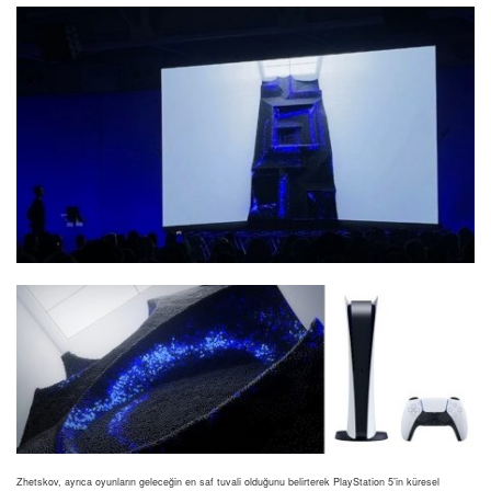
Zhetskov, ayrıca oyunların geleceğin en saf tuvali olduğunu belirterek PlayStation 5’in küresel