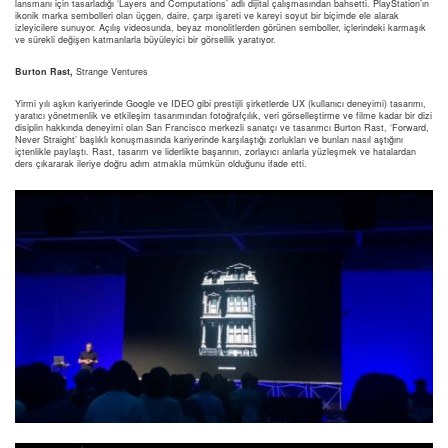
lansmanı için tasarladığı ‘Layers and Computations’ adlı dijital çalışmasından bahsetti. PlayStation’ın
ikonik marka sembolleri olan üçgen, daire, çarpı işareti ve kareyi soyut bir biçimde ele alarak
izleyicilere sunuyor. Açılış videosunda, beyaz monolitlerden görünen semboller, içlerindeki karmaşık
ve sürekli değişen katmanlarla büyüleyici bir görsellik yaratıyor.
Burton Rast,
Strange Ventures
Yirmi yılı aşkın kariyerinde Google ve IDEO gibi prestijli şirketlerde UX (kullanıcı deneyimi) tasarımı,
yaratıcı yönetmenlik ve etkileşim tasarımından fotoğrafçılık, veri görselleştirme ve filme kadar bir dizi
disiplin hakkında deneyimi olan San Francisco merkezli sanatçı ve tasarımcı Burton Rast, ‘Forward,
Never Straight’ başlıklı konuşmasında kariyerinde karşılaştığı zorlukları ve bunları nasıl aştığını
içtenlikle paylaştı. Rast, tasarım ve liderlikte başarının, zorlayıcı anlarla yüzleşmek ve hatalardan
ders çıkararak ileriye doğru adım atmakla mümkün olduğunu ifade etti.