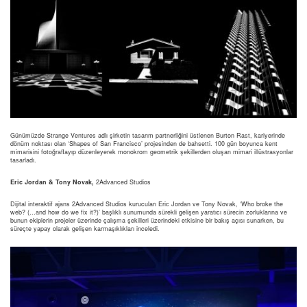
Günümüzde Strange Ventures adlı şirketin tasarım partnerliğini üstlenen Burton Rast, kariyerinde
dönüm noktası olan ‘Shapes of San Francisco’ projesinden de bahsetti. 100 gün boyunca kent
mimarisini fotoğraflayıp düzenleyerek monokrom geometrik şekillerden oluşan mimari illüstrasyonlar
tasarladı.
Eric Jordan & Tony Novak,
2Advanced Studios
Dijital interaktif ajans 2Advanced Studios kurucuları Eric Jordan ve Tony Novak, ‘Who broke the
web? (…and how do we fix it?)’ başlıklı sunumunda sürekli gelişen yaratıcı sürecin zorluklarına ve
bunun ekiplerin projeler üzerinde çalışma şekilleri üzerindeki etkisine bir bakış açısı sunarken, bu
süreçte yapay olarak gelişen karmaşıklıkları inceledi.