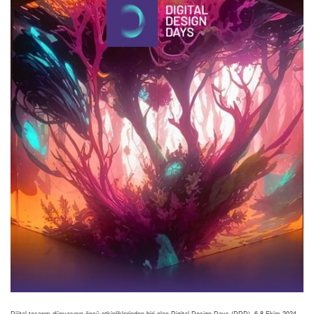
Dijital tasarım dünyasının öncü etkinliklerinden biri olan Digital Design Days (DDD), 6-8 Ekim 2024