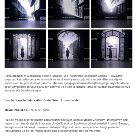
İtalya merkezli multidisipliner sanat stüdyosu fuse* tarafından tasarlanan Onirica (), rüyaların
boyutunu keşfeden ve uyku sırasında insan zihninin yaratıcı gücünü sentetik diller aracılığıyla
yorumlayan bir görsel-işitsel çalışma. Metinsel içeriği görüntülere dönüştüren proje, algoritmalar ile
gece vizyonlarını görünür olana geri getiriyor ve insan ile makine, araç ile yaratıcı arasındaki ilişkiye
dair yeni düşünceler sunuyor.
Purple Stage’te Sahne Alan Önde Gelen Konuşmacılar
Maxim Zhetskov,
Zhetskov Studio
Fiziksel ve dijital gerçekliklerin bağlantılarını inceleyen sanatçı Maxim Zhestkov, ‘Interactivity and
future of art’ başlığı altında kurucusu olduğu Zhetskov Studio’nun güncel projelerini tanıttı. Sanatçı,
konuşmasında teknolojik projelerin üretiminin doğrusal üretim süreçlerinden hangi yönlerden
farklılaştığına ve sistem yaklaşımının ekip etkileşimlerinde etkisine yer verdi.