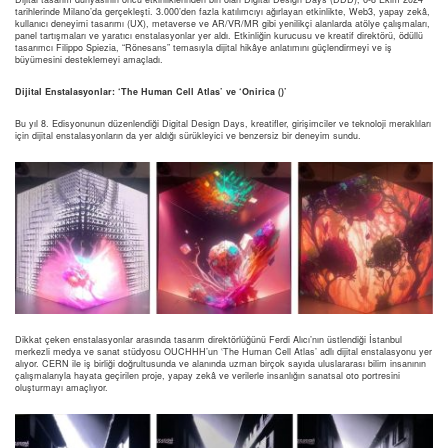
tarihlerinde Milano’da gerçekleşti. 3.000’den fazla katılımcıyı ağırlayan etkinlikte, Web3, yapay zekâ,
kullanıcı deneyimi tasarımı (UX), metaverse ve AR/VR/MR gibi yenilikçi alanlarda atölye çalışmaları,
panel tartışmaları ve yaratıcı enstalasyonlar yer aldı. Etkinliğin kurucusu ve kreatif direktörü, ödüllü
tasarımcı Filippo Spiezia, “Rönesans” temasıyla dijital hikâye anlatımını güçlendirmeyi ve iş
büyümesini desteklemeyi amaçladı.
Dijital Enstalasyonlar: ‘The Human Cell Atlas’ ve ‘Onirica ()’
Bu yıl 8. Edisyonunun düzenlendiği Digital Design Days, kreatifler, girişimciler ve teknoloji meraklıları
için dijital enstalasyonların da yer aldığı sürükleyici ve benzersiz bir deneyim sundu.
Dikkat çeken enstalasyonlar arasında tasarım direktörlüğünü Ferdi Alıcı’nın üstlendiği İstanbul
merkezli medya ve sanat stüdyosu OUCHHH’un ‘The Human Cell Atlas’ adlı dijital enstalasyonu yer
alıyor. CERN ile iş birliği doğrultusunda ve alanında uzman birçok sayıda uluslararası bilim insanının
çalışmalarıyla hayata geçirilen proje, yapay zekâ ve verilerle insanlığın sanatsal oto portresini
oluşturmayı amaçlıyor.