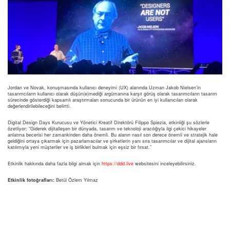
Jordan ve Novak, konuşmasında kullanıcı deneyimi (UX) alanında Uzman Jakob Nielsen’in
tasarımcıların kullanıcı olarak düşün(e)mediği argümanına karşıt görüş olarak tasarımcıların tasarım
sürecinde gösterdiği kapsamlı araştırmaları sonucunda bir ürünün en iyi kullanıcıları olarak
değerlendirilebileceğini belirtti.
Digital Design Days Kurucusu ve Yönetici Kreatif Direktörü Filippo Spiezia, etkinliği şu sözlerle
özetliyor; “Giderek dijitalleşen bir dünyada, tasarım ve teknoloji aracılığıyla ilgi çekici hikayeler
anlatma becerisi her zamankinden daha önemli. Bu alanın nasıl son derece önemli ve stratejik hale
geldiğini ortaya çıkarmak için pazarlamacılar ve şirketlerin yanı sıra tasarımcılar ve dijital ajansların
katılımıyla yeni müşteriler ve iş birlikleri bulmak için eşsiz bir fırsat.”
Etkinlik hakkında daha fazla bilgi almak için
https://ddd.live
websitesini inceleyebilirsiniz.
Etkinlik fotoğrafları:
Betül Özlem Yılmaz