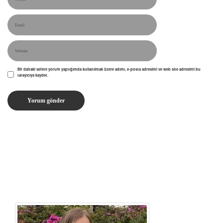
Bir dahaki sefere yorum yaptığımda kullanılmak üzere adımı, e-posta adresimi ve web site adresimi bu
tarayıcıya kaydet.