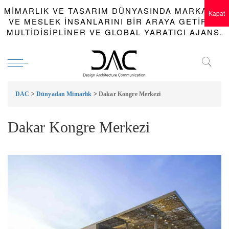
MIMARLIK VE TASARIM DÜNYASINDA MARKALAR
Kapat
VE MESLEK INSANLARINI BIR ARAYA GETIREN
MULTIDISIPLINER VE GLOBAL YARATICI AJANS.
DAC
>
Dünyadan Mimarlık
>
Dakar Kongre Merkezi
Dakar Kongre Merkezi