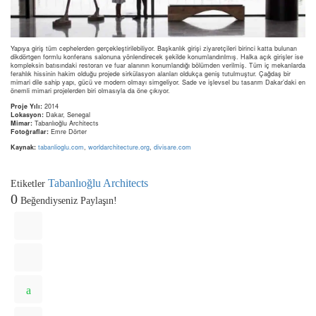
Yapıya giriş tüm cephelerden gerçekleştirilebiliyor. Başkanlık girişi ziyaretçileri birinci katta bulunan
dikdörtgen formlu konferans salonuna yönlendirecek şekilde konumlandırılmış. Halka açık girişler ise
kompleksin batısındaki restoran ve fuar alanının konumlandığı bölümden verilmiş. Tüm iç mekanlarda
ferahlık hissinin hakim olduğu projede sirkülasyon alanları oldukça geniş tutulmuştur. Çağdaş bir
mimari dile sahip yapı, gücü ve modern olmayı simgeliyor. Sade ve işlevsel bu tasarım Dakar’daki en
önemli mimari projelerden biri olmasıyla da öne çıkıyor.
Proje Yılı:
2014
Lokasyon:
Dakar, Senegal
Mimar:
Tabanlıoğlu Architects
Fotoğraflar:
Emre Dörter
Kaynak:
tabanlioglu.com
,
worldarchitecture.org
,
divisare.com
Tabanlıoğlu Architects
Etiketler
0
Beğendiyseniz Paylaşın!