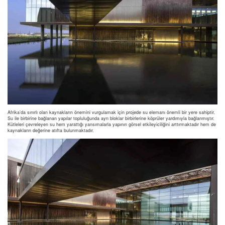
Afrika’da sınırlı olan kaynakların önemini vurgulamak için projede su elemanı önemli bir yere sahiptir.
Su ile birbirine bağlanan yapılar topluluğunda ayrı bloklar birbirlerine köprüler yardımıyla bağlanmıştır.
Kütleleri çevreleyen su hem yarattığı yansımalarla yapının görsel etkileyiciliğini arttırmaktadır hem de
kaynakların değerine atıfta bulunmaktadır.