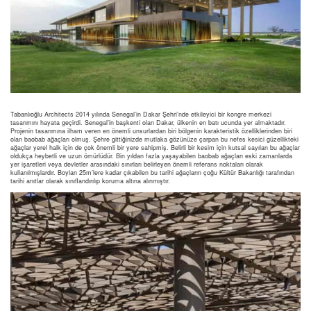
Tabanlıoğlu Architects 2014 yılında Senegal’in Dakar Şehri’nde etkileyici bir kongre merkezi
tasarımını hayata geçirdi. Senegal’in başkenti olan Dakar, ülkenin en batı ucunda yer almaktadır.
Projenin tasarımına ilham veren en önemli unsurlardan biri bölgenin karakteristik özelliklerinden biri
olan baobab ağaçları olmuş. Şehre gittiğinizde mutlaka gözünüze çarpan bu nefes kesici güzellikteki
ağaçlar yerel halk için de çok önemli bir yere sahipmiş. Belirli bir kesim için kutsal sayılan bu ağaçlar
oldukça heybetli ve uzun ömürlüdür. Bin yıldan fazla yaşayabilen baobab ağaçları eski zamanlarda
yer işaretleri veya devletler arasındaki sınırları belirleyen önemli referans noktaları olarak
kullanılmışlardır. Boyları 25m’lere kadar çıkabilen bu tarihi ağaçların çoğu Kültür Bakanlığı tarafından
tarihi anıtlar olarak sınıflandırılıp koruma altına alınmıştır.