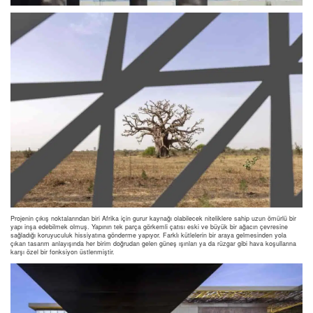
Projenin çıkış noktalarından biri Afrika için gurur kaynağı olabilecek niteliklere sahip uzun ömürlü bir
yapı inşa edebilmek olmuş. Yapının tek parça görkemli çatısı eski ve büyük bir ağacın çevresine
sağladığı koruyuculuk hissiyatına gönderme yapıyor. Farklı kütlelerin bir araya gelmesinden yola
çıkan tasarım anlayışında her birim doğrudan gelen güneş ışınları ya da rüzgar gibi hava koşullarına
karşı özel bir fonksiyon üstlenmiştir.