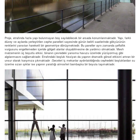
Proje, etrafında fazla yapı bulunmayan boş sayılabilecek bir arsada konumlanmaktadır. Yapı, farklı
düzey ve açılarda yerleştirilen cephe panelleri sayesinde günün belirli saatlerinde gökyüzünün
renklerini yansıtan hareketli bir geometriye dönüşmektedir. Bu paneller aynı zamanda şeffaflık
vurgusunu engellemeden içeride gölgeli alanlar oluşabilmesine de yardımcı olmaktadır. Mesh
malzemenin üç boyutlu etkisi, binanın çevredeki yansıma havuzu üzerinde yüzüyormuş gibi
algılanmasını sağlamaktadır. Etrafındaki boşluk hissiyatı da yapının dramatik görsel etkisini artıran bir
unsur olarak karşımıza çıkmaktadır .Geceleri iç mekanlar aydınlatıldığında cephedeki boşluklardan su
üzerine sızan ışıklar ise yapının yarattığı atmosferi bambaşka bir boyuta taşımaktadır.