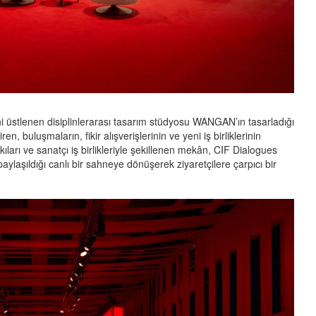
ni üstlenen disiplinlerarası tasarım stüdyosu WANGAN’ın tasarladığı
n, buluşmaların, fikir alışverişlerinin ve yeni iş birliklerinin
kıları ve sanatçı iş birlikleriyle şekillenen mekân, CIF Dialogues
paylaşıldığı canlı bir sahneye dönüşerek ziyaretçilere çarpıcı bir