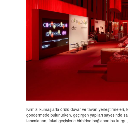
Kırmızı kumaşlarla örülü duvar ve tavan yerleştirmeleri,
göndermede bulunurken, geçirgen yapıları sayesinde sahn
tanımlanan, fakat geçişlerle birbirine bağlanan bu kurg