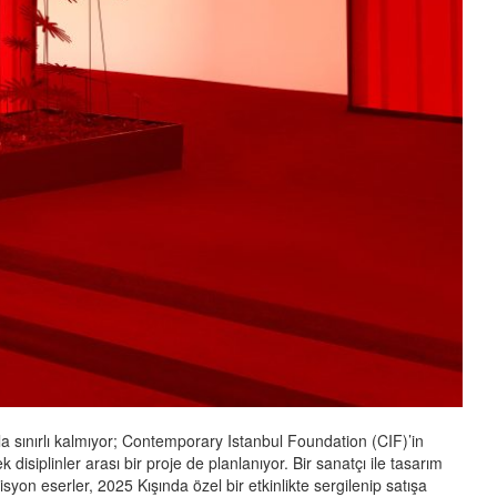
a sınırlı kalmıyor; Contemporary Istanbul Foundation (CIF)’in
disiplinler arası bir proje de planlanıyor. Bir sanatçı ile tasarım
yon eserler, 2025 Kışında özel bir etkinlikte sergilenip satışa