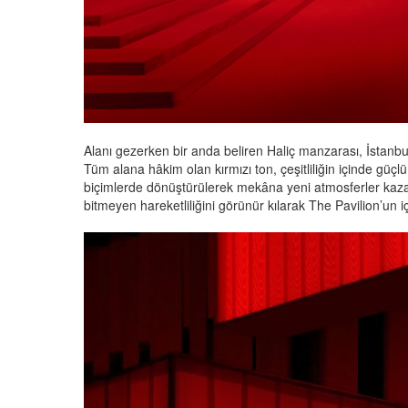
Alanı gezerken bir anda beliren Haliç manzarası, İstanbul’
Tüm alana hâkim olan kırmızı ton, çeşitliliğin içinde güçlü
biçimlerde dönüştürülerek mekâna yeni atmosferler kazan
bitmeyen hareketliliğini görünür kılarak The Pavilion’un 