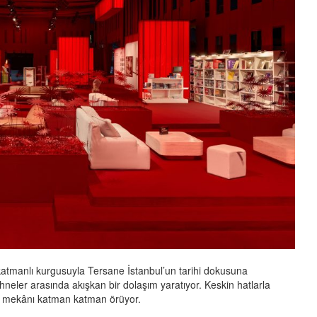
 katmanlı kurgusuyla Tersane İstanbul’un tarihi dokusuna
eler arasında akışkan bir dolaşım yaratıyor. Keskin hatlarla
u, mekânı katman katman örüyor.