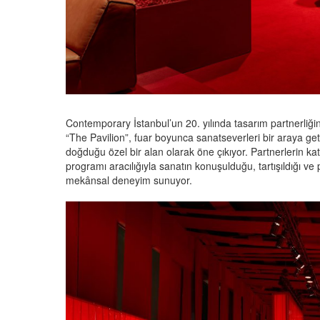
Contemporary İstanbul’un 20. yılında tasarım partnerliği
“The Pavilion”, fuar boyunca sanatseverleri bir araya getire
doğduğu özel bir alan olarak öne çıkıyor. Partnerlerin kat
programı aracılığıyla sanatın konuşulduğu, tartışıldığı ve 
mekânsal deneyim sunuyor.