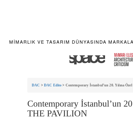
MIMARLIK VE TASARIM DÜNYASINDA MARKALAR
DAC
>
DAC Edito
>
Contemporary İstanbul’un 20. Yılına Öz
Contemporary İstanbul’un 20
THE PAVILION