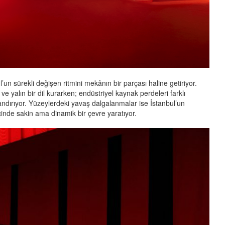
un sürekli değişen ritmini mekânın bir parçası haline getiriyor.
 ve yalın bir dil kurarken; endüstriyel kaynak perdeleri farklı
dırıyor. Yüzeylerdeki yavaş dalgalanmalar ise İstanbul’un
içinde sakin ama dinamik bir çevre yaratıyor.