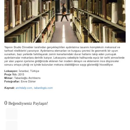
Yapının Studio Dinnebier tarafından gerçekleştirilen aydınlatma tasarımı kompleksin mekansal ve
tarihsel niteliklerini yansıtıyor. Aydınlatma elemanları ve kurgusu çevresi ile geometrik bir uyum
sunarken, bazı yerlerde farklılaşarak zemin kenarlarındaki duvar hatlarını takip eden yumuşak
aydınlatmalar mekanlara derinlik katıyor. Lokasyonu sebebiyle halihazırda eşsiz bir tarihi atmosferde
yer alan yapının içerisine girdiğinizde eklenen her modern detayın ve eklemenin ince düşünceler
sonucu ortaya çıktığı ve içinde bulunulan mekana olabildiğince saygı gösterdiği hissediliyor.
Lokasyon:
İstanbul, Türkiye
Proje Yılı:
2015
Mimar:
Tabanlıoğlu Architects
Fotoğraflar:
Emre Dörter
Kaynak:
archdaily.com
,
tabanlioglu.com
0
Beğendiyseniz Paylaşın!