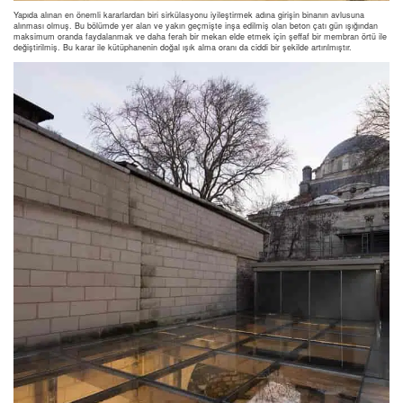
Yapıda alınan en önemli kararlardan biri sirkülasyonu iyileştirmek adına girişin binanın avlusuna
alınması olmuş. Bu bölümde yer alan ve yakın geçmişte inşa edilmiş olan beton çatı gün ışığından
maksimum oranda faydalanmak ve daha ferah bir mekan elde etmek için şeffaf bir membran örtü ile
değiştirilmiş. Bu karar ile kütüphanenin doğal ışık alma oranı da ciddi bir şekilde artırılmıştır.