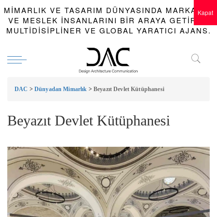
MIMARLIK VE TASARIM DÜNYASINDA MARKALAR
Kapat
VE MESLEK INSANLARINI BIR ARAYA GETIREN
MULTIDISIPLINER VE GLOBAL YARATICI AJANS.
DAC
>
Dünyadan Mimarlık
>
Beyazıt Devlet Kütüphanesi
Beyazıt Devlet Kütüphanesi