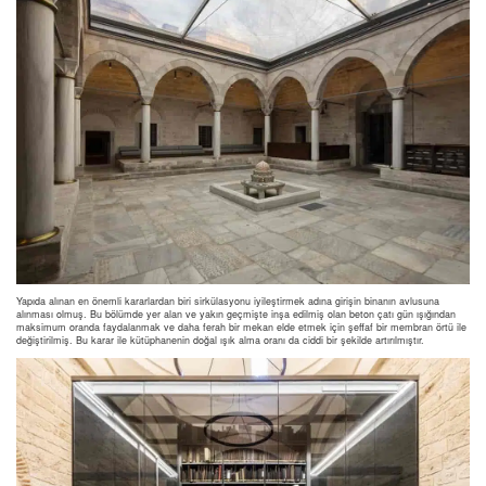
Yapıda alınan en önemli kararlardan biri sirkülasyonu iyileştirmek adına girişin binanın avlusuna
alınması olmuş. Bu bölümde yer alan ve yakın geçmişte inşa edilmiş olan beton çatı gün ışığından
maksimum oranda faydalanmak ve daha ferah bir mekan elde etmek için şeffaf bir membran örtü ile
değiştirilmiş. Bu karar ile kütüphanenin doğal ışık alma oranı da ciddi bir şekilde artırılmıştır.