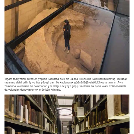
İnşaat faaliyetleri sürerken yapılan kazılarda eski bir Bizans kilisesinin kalıntıları bulunmuş. Bu keşif
tasarıma dahil edilmiş ve üst yüzeyi cam ile kaplanarak görünürlüğü olabildiğince artırılmış. Aynı
zamanda kalıntıların bir bölümünün yer aldığı seviyeye geçiş verilerek bu eşsiz alanı fiziksel olarak
da yakından deneyimlemek mümkün kılınmış.