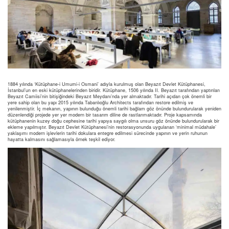
1884 yılında ‘Kütüphane-i Umumi-i Osmani’ adıyla kurulmuş olan Beyazıt Devlet Kütüphanesi,
İstanbul’un en eski kütüphanelerinden biridir. Kütüphane, 1506 yılında II. Beyazıt tarafından yaptırılan
Beyazıt Camiisi’nin bitişiğindeki Beyazıt Meydanı’nda yer almaktadır. Tarihi açıdan çok önemli bir
yere sahip olan bu yapı 2015 yılında Tabanlıoğlu Architects tarafından restore edilmiş ve
yenilenmiştir. İç mekanın, yapının bulunduğu önemli tarihi bağlam göz önünde bulundurularak yeniden
düzenlendiği projede yer yer modern bir tasarım diline de rastlanmaktadır. Proje kapsamında
kütüphanenin kuzey doğu cephesine tarihi yapıya saygılı olma unsuru göz önünde bulundurularak bir
ekleme yapılmıştır. Beyazıt Devlet Kütüphanesi’nin restorasyonunda uygulanan ‘minimal müdahale’
yaklaşımı modern işlevlerin tarihi dokulara entegre edilmesi sürecinde yapının ve yerin ruhunun
hayatta kalmasını sağlamasıyla örnek teşkil ediyor.