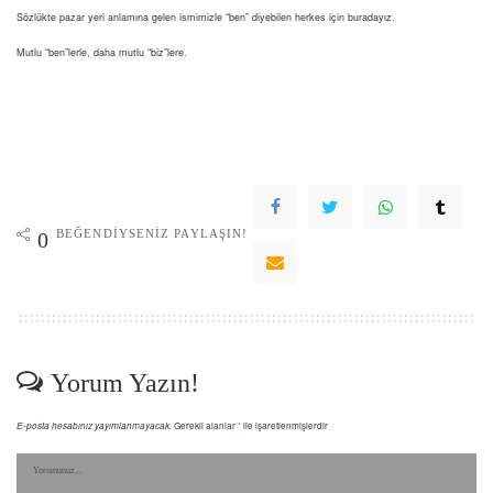
​Sözlükte pazar yeri anlamına gelen ismimizle “ben” diyebilen herkes için buradayız.
Mutlu “ben”lerle, daha mutlu “biz”lere.
BEĞENDIYSENIZ PAYLAŞIN!
0
Yorum Yazın!
E-posta hesabınız yayımlanmayacak.
Gerekli alanlar
*
ile işaretlenmişlerdir