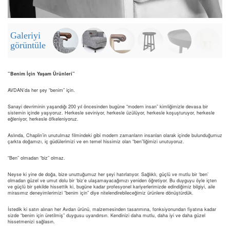
Galeriyi
görüntüle
”Benim İçin Yaşam Ürünleri”
AVDAN’da her şey “benim” için.
Sanayi devriminin yaşandığı 200 yıl öncesinden bugüne “modern insan” kimliğimizle devasa bir
sistemin içinde yaşıyoruz. Herkesle seviniyor, herkesle üzülüyor, herkesle koşuşturuyor, herkesle
eğleniyor, herkesle öfkeleniyoruz.
​Aslında, Chaplin’in unutulmaz filmindeki gibi modern zamanların insanları olarak içinde bulunduğumuz
çarkta doğamızı, iç güdülerimizi ve en temel hissimiz olan “ben”liğimizi unutuyoruz.
“Ben” olmadan “biz” olmaz.
Neyse ki yine de doğa, bize unuttuğumuz her şeyi hatırlatıyor. Sağlıklı, güçlü ve mutlu bir ‘ben’
olmadan güzel ve umut dolu bir ‘biz’e ulaşamayacağımızı yeniden öğretiyor. Bu duyguyu öyle içten
ve güçlü bir şekilde hissettik ki, bugüne kadar profesyonel kariyerlerimizde edindiğimiz bilgiyi, aile
mirasımız deneyimlerimizi “benim için” diye nitelendirebileceğimiz ürünlere dönüştürdük.
​İstedik ki satın alınan her Avdan ürünü, malzemesinden tasarımına, fonksiyonundan fiyatına kadar
sizde “benim için üretilmiş” duygusu uyandırsın. Kendinizi daha mutlu, daha iyi ve daha güzel
hissetmenizi sağlasın.