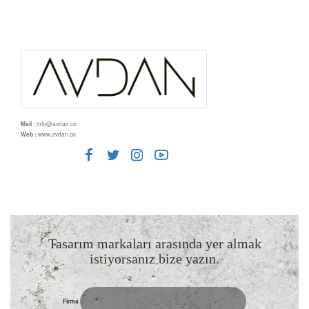
Mail :
info@avdan.co
Web :
www.avdan.co
Tasarım markaları arasında yer almak
istiyorsanız bize yazın.
Firma