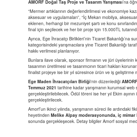
AMORF Doğal Taş Proje ve Tasarım Yarışması
’na öğr
“Mermer artıklarının değerlendirilmesi ve ekonomiye kazan
aksesuar ve uygulamaları”, “İç Mekan mobilya, aksesuar
eklenen, herhangi bir mezuniyet şartı ve konu sınırlandır
final için seçilecek ve her bir proje için 15.000TL tutarın
Ayrıca, Ege İhracatçı Birlikleri’nin Ticaret Bakanlığı’na
kategorisindeki yarışmacılara yine Ticaret Bakanlığı taraf
hakkı verilmesi planlanıyor.
Bunlara ilave olarak, sponsor firmanın ve jüri üyelerinin 
tasarımın üretilmesi ve tasarımcının ticari hakları koruna
finalist projeye ise bir yıl süresince ürün ve iş geliştir
Ege Maden İhracatçıları Birliği
‘nin düzenlediği
AMORF 
Temmuz 2021
tarihine kadar yarışmanın kurumsal web s
gerçekleştirilebilecek. Ödül töreni ise her yıl Ekim ayını
gerçekleştirilecek.
Amorf’un ikinci yılında, yarışmanın süreci ile ardındaki f
heyetinden
Melike Alpay moderasyonunda, iç mimar 
sonunda gerçekleşecek. Detay bilgiler Amorf sosyal medya