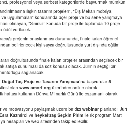
enci, profesyonel veya serbest kategorilerde başvurmak mümkün.
dırılmasına ilişkin tasarım projeleri”, “Dış Mekan mobilya,
 ve uygulamaları” konularında üçer proje ve bu sene yarışmaya
ması olmayan, “Sınırsız” konuda bir proje ile toplamda 10 proje
da ödül verilecek.
 sunacağı projenin onaylanması durumunda, finale kalan öğrenci
ından belirlenecek kişi sayısı doğrultusunda yurt dışında eğitim
kararı doğrultusunda finale kalan projeler arasından seçilecek bir
rak satışa sunulması da söz konusu olacak. Jürinin seçtiği bir
me mentorluğu sağlanacak.
Doğal Taş Proje ve Tasarım Yarışması’na
başvurular
5
itesi olan
www.amorf.org
üzerinden online olarak
n ilk haftası kutlanan Dünya Mimarlık Günü ile eşzamanlı olarak
ikir ve motivasyonu paylaşmak üzere bir dizi
webinar
planlandı. Jüri
Esra Kazmirci
ve
heykeltraş Seçkin Pirim
ile ilk program Mart
 hesapları ve web sitesinden takip edilebilir.