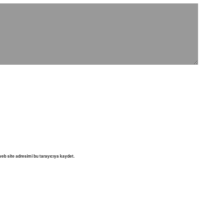
eb site adresimi bu tarayıcıya kaydet.