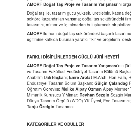
AMORF Doğal Taş Proje ve Tasarım Yarışması’
nı org
Doğal taş ile, tasarım gücü yüksek, üretilebilir, katma değ
sektöre kazandırılan yarışma; doğal taş sektöründeki fir
tasarımcı, mimar ve iç mimarları buluşturacak bir platfor
AMORF
ile hem doğal taş sektöründeki başarılı tasarımc
eğitimine katkıda bulunan yaratıcı fikir ve projelerin des
FARKLI DİSİPLİNLERDEN GÜÇLÜ JÜRİ HEYETİ
AMORF Doğal Taş Proje ve Tasarım Yarışması
’nın jür
ve Tasarım Fakültesi Endüstriyel Tasarım Bölümü Başka
Anabilim Dalı Başkanı;
Emre Arolat
M.Arch. Hon.Faİa, 
Endüstriyel Tasarım Bölüm Başkanı;
Gülçin Çalandağ
P
Öğretim Görevlisi;
Melike Alpay Özmen
Alpay Mermer Y
Mimarlık Kurusucu Y.Mimar;
Reyhan Sezgin
Sezgin Mar
Dünya Tasarım Örgütü (WDO) YK Üyesi, End.Tasarımcı
Tanju Özelgin
Tasarımcı.
KATEGORİLER VE ÖDÜLLER