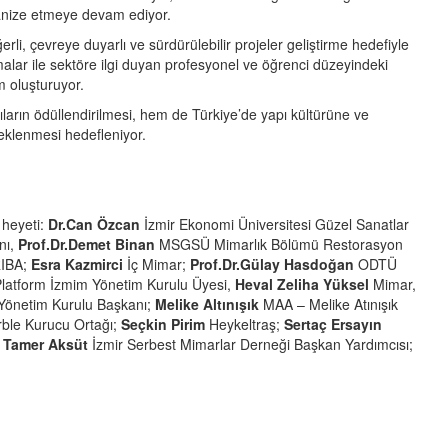
anize etmeye devam ediyor.
erli, çevreye duyarlı ve sürdürülebilir projeler geliştirme hedefiyle
malar ile sektöre ilgi duyan profesyonel ve öğrenci düzeyindeki
m oluşturuyor.
ıların ödüllendirilmesi, hem de Türkiye’de yapı kültürüne ve
teklenmesi hedefleniyor.
i heyeti:
Dr.Can Özcan
İzmir Ekonomi Üniversitesi Güzel Sanatlar
nı,
Prof.Dr.Demet Binan
MSGSÜ Mimarlık Bölümü Restorasyon
RIBA;
Esra Kazmirci
İç Mimar;
Prof.Dr.Gülay Hasdoğan
ODTÜ
latform İzmim Yönetim Kurulu Üyesi,
Heval Zeliha Yüksel
Mimar,
önetim Kurulu Başkanı;
Melike Altınışık
MAA – Melike Atınışık
ble Kurucu Ortağı;
Seçkin Pirim
Heykeltraş;
Sertaç Ersayın
;
Tamer Aksüt
İzmir Serbest Mimarlar Derneği Başkan Yardımcısı;