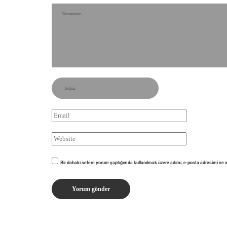
Bir dahaki sefere yorum yaptığımda kullanılmak üzere adımı, e-posta adresimi ve w