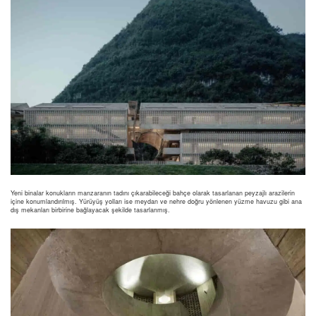
Yeni binalar konukların manzaranın tadını çıkarabileceği bahçe olarak tasarlanan peyzajlı arazilerin
içine konumlandırılmış. Yürüyüş yolları ise meydan ve nehre doğru yönlenen yüzme havuzu gibi ana
dış mekanları birbirine bağlayacak şekilde tasarlanmış.