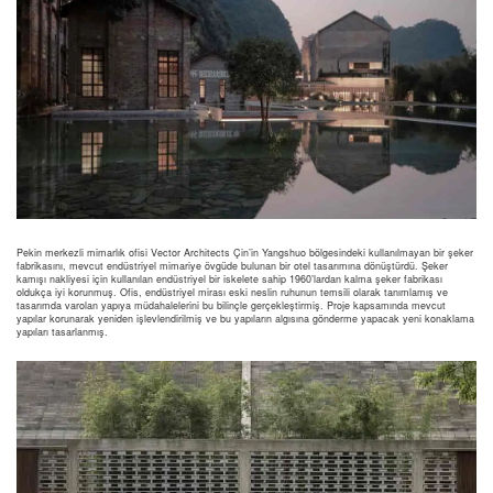
Pekin merkezli mimarlık ofisi Vector Architects Çin’in Yangshuo bölgesindeki kullanılmayan bir şeker
fabrikasını, mevcut endüstriyel mimariye övgüde bulunan bir otel tasarımına dönüştürdü. Şeker
kamışı nakliyesi için kullanılan endüstriyel bir iskelete sahip 1960’lardan kalma şeker fabrikası
oldukça iyi korunmuş. Ofis, endüstriyel mirası eski neslin ruhunun temsili olarak tanımlamış ve
tasarımda varolan yapıya müdahalelerini bu bilinçle gerçekleştirmiş. Proje kapsamında mevcut
yapılar korunarak yeniden işlevlendirilmiş ve bu yapıların algısına gönderme yapacak yeni konaklama
yapıları tasarlanmış.