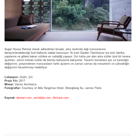
Sugar House Retreat olarak adlandırılan binada, arka tarafında dağ manzarasının
deneyimlenebileceği özel balkonlu odalar bulunuyor. İki katlı Garden Townhouse ise eski fabrika
yapılarına ve gölete bakan süitlere ev sahipliği yapıyor. Üst katta yer alan arka süitler özel bir terasa
açılırken, zemin kattaki süitler de bambu bahçesine bakıyorlar. Tasarım konuklara ışık ve karanlığın
değişimini, çerçevelenen manzaraların farklı açılarını ve zaman zaman da mesafenin ve yüksekliğin
değişimini hissettirmeyi hedefliyor.
Lokasyon:
Guilin, Çin
Proje Yılı:
2017
Mimar:
Vector Architects
Fotoğraflar:
Courtesy of Alila Yangshuo Hotel, Shengliang Su, James Florio
Kaynak:
dezeen.com
,
archdaily.com
,
divisare.com