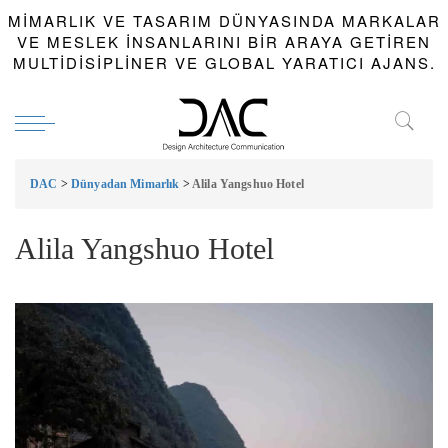
MIMARLIK VE TASARIM DÜNYASINDA MARKALAR
VE MESLEK INSANLARINI BIR ARAYA GETIREN
MULTIDISIPLINER VE GLOBAL YARATICI AJANS.
DAC
>
Dünyadan Mimarlık
>
Alila Yangshuo Hotel
Alila Yangshuo Hotel