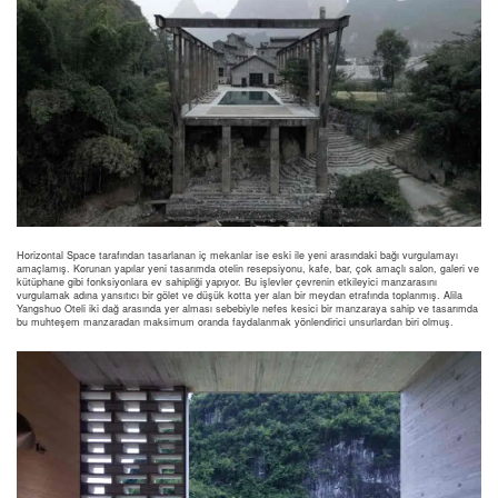
Horizontal Space tarafından tasarlanan iç mekanlar ise eski ile yeni arasındaki bağı vurgulamayı
amaçlamış. Korunan yapılar yeni tasarımda otelin resepsiyonu, kafe, bar, çok amaçlı salon, galeri ve
kütüphane gibi fonksiyonlara ev sahipliği yapıyor. Bu işlevler çevrenin etkileyici manzarasını
vurgulamak adına yansıtıcı bir gölet ve düşük kotta yer alan bir meydan etrafında toplanmış. Alila
Yangshuo Oteli iki dağ arasında yer alması sebebiyle nefes kesici bir manzaraya sahip ve tasarımda
bu muhteşem manzaradan maksimum oranda faydalanmak yönlendirici unsurlardan biri olmuş.