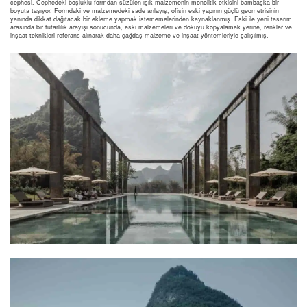
cephesi. Cephedeki boşluklu formdan süzülen ışık malzemenin monolitik etkisini bambaşka bir
boyuta taşıyor. Formdaki ve malzemedeki sade anlayış, ofisin eski yapının güçlü geometrisinin
yanında dikkat dağıtacak bir ekleme yapmak istememelerinden kaynaklanmış. Eski ile yeni tasarım
arasında bir tutarlılık arayışı sonucunda, eski malzemeleri ve dokuyu kopyalamak yerine, renkler ve
inşaat teknikleri referans alınarak daha çağdaş malzeme ve inşaat yöntemleriyle çalışılmış.