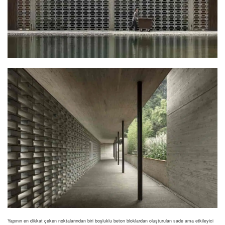
Yapının en dikkat çeken noktalarından biri boşluklu beton bloklardan oluşturulan sade ama etkileyici