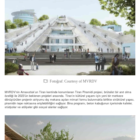
Fotoğraf: Courtesy of MVRDV
MVRDV’nin Arnavutluk’un Tiran kentinde konumlanan Tiran Piramidi projesi, brütalist bir anıt olma
özelliği ile 2023’ün beklenen projeleri arasında. Tiran’ın kültürel yaşamı için yeni bir merkeze
dönüştürülen projenin atriyumu dış mekana açılan mimari formu bulunmakla birlikte strüktürel yapısı,
piramidin tepe noktasına erişilebilirliğini sağlıyor. Bina programı, beton kabuğunun içerisinde kafeler,
stüdyolar ve atölyeler gibi sosyal alanlar sağlıyor.