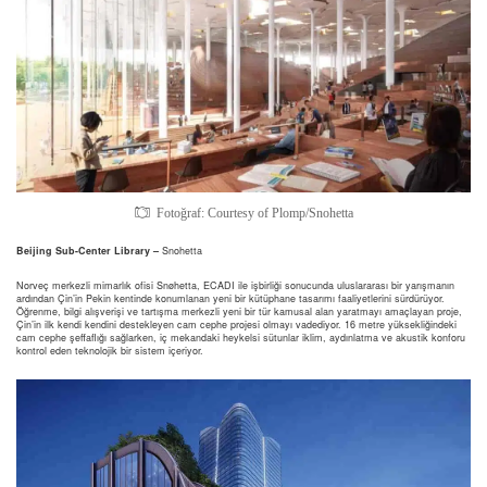
Fotoğraf: Courtesy of Plomp/Snohetta
Beijing Sub-Center Library –
Snohetta
Norveç merkezli mimarlık ofisi Snøhetta, ECADI ile işbirliği sonucunda uluslararası bir yarışmanın
ardından Çin’in Pekin kentinde konumlanan yeni bir kütüphane tasarımı faaliyetlerini sürdürüyor.
Öğrenme, bilgi alışverişi ve tartışma merkezli yeni bir tür kamusal alan yaratmayı amaçlayan proje,
Çin’in ilk kendi kendini destekleyen cam cephe projesi olmayı vadediyor. 16 metre yüksekliğindeki
cam cephe şeffaflığı sağlarken, iç mekandaki heykelsi sütunlar iklim, aydınlatma ve akustik konforu
kontrol eden teknolojik bir sistem içeriyor.