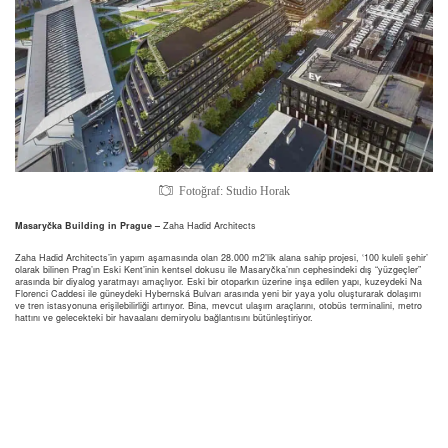
Fotoğraf: Studio Horak
Masaryčka Building in Prague –
Zaha Hadid Architects
Zaha Hadid Architects’in yapım aşamasında olan 28.000 m2’lik alana sahip projesi, ‘100 kuleli şehir’
olarak bilinen Prag’ın Eski Kent’inin kentsel dokusu ile Masaryčka’nın cephesindeki dış “yüzgeçler”
arasında bir diyalog yaratmayı amaçlıyor. Eski bir otoparkın üzerine inşa edilen yapı, kuzeydeki Na
Florenci Caddesi ile güneydeki Hybernská Bulvarı arasında yeni bir yaya yolu oluşturarak dolaşımı
ve tren istasyonuna erişilebilirliği artırıyor. Bina, mevcut ulaşım araçlarını, otobüs terminalini, metro
hattını ve gelecekteki bir havaalanı demiryolu bağlantısını bütünleştiriyor.