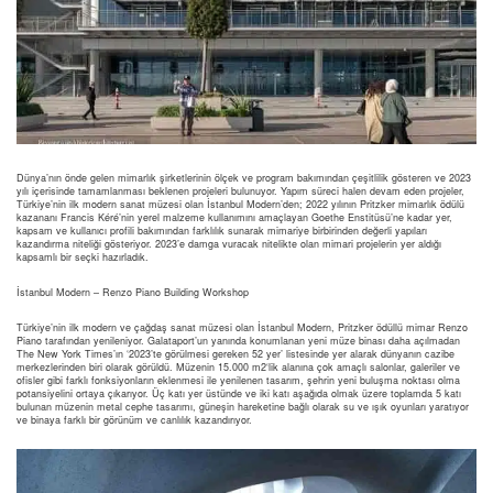
Dünya’nın önde gelen mimarlık şirketlerinin ölçek ve program bakımından çeşitlilik gösteren ve 2023
yılı içerisinde tamamlanması beklenen projeleri bulunuyor. Yapım süreci halen devam eden projeler,
Türkiye’nin ilk modern sanat müzesi olan İstanbul Modern’den; 2022 yılının Pritzker mimarlık ödülü
kazananı Francis Kéré’nin yerel malzeme kullanımını amaçlayan Goethe Enstitüsü’ne kadar yer,
kapsam ve kullanıcı profili bakımından farklılık sunarak mimariye birbirinden değerli yapıları
kazandırma niteliği gösteriyor. 2023’e damga vuracak nitelikte olan mimari projelerin yer aldığı
kapsamlı bir seçki hazırladık.
İstanbul Modern – Renzo Piano Building Workshop
Türkiye’nin ilk modern ve çağdaş sanat müzesi olan İstanbul Modern, Pritzker ödüllü mimar Renzo
Piano tarafından yenileniyor. Galataport’un yanında konumlanan yeni müze binası daha açılmadan
The New York Times’ın ‘2023’te görülmesi gereken 52 yer’ listesinde yer alarak dünyanın cazibe
merkezlerinden biri olarak görüldü. Müzenin 15.000 m2‘lik alanına çok amaçlı salonlar, galeriler ve
ofisler gibi farklı fonksiyonların eklenmesi ile yenilenen tasarım, şehrin yeni buluşma noktası olma
potansiyelini ortaya çıkarıyor. Üç katı yer üstünde ve iki katı aşağıda olmak üzere toplamda 5 katı
bulunan müzenin metal cephe tasarımı, güneşin hareketine bağlı olarak su ve ışık oyunları yaratıyor
ve binaya farklı bir görünüm ve canlılık kazandırıyor.