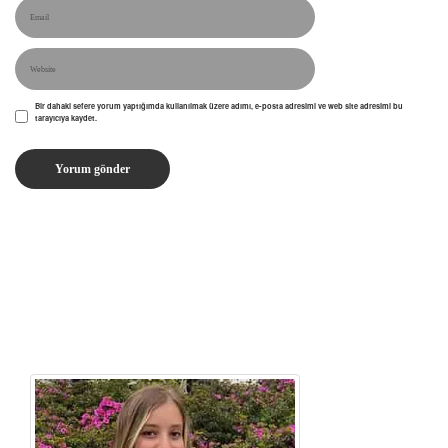
Bir dahaki sefere yorum yaptığımda kullanılmak üzere adımı, e-posta adresimi ve web site adresimi bu
tarayıcıya kaydet.