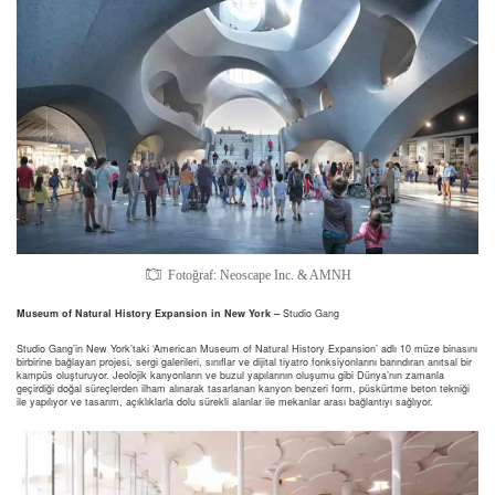
Fotoğraf: Neoscape Inc. & AMNH
Museum of Natural History Expansion in New York –
Studio Gang
Studio Gang’in New York’taki ‘American Museum of Natural History Expansion’ adlı 10 müze binasını
birbirine bağlayan projesi, sergi galerileri, sınıflar ve dijital tiyatro fonksiyonlarını barındıran anıtsal bir
kampüs oluşturuyor. Jeolojik kanyonların ve buzul yapılarının oluşumu gibi Dünya’nın zamanla
geçirdiği doğal süreçlerden ilham alınarak tasarlanan kanyon benzeri form, püskürtme beton tekniği
ile yapılıyor ve tasarım, açıklıklarla dolu sürekli alanlar ile mekanlar arası bağlantıyı sağlıyor.