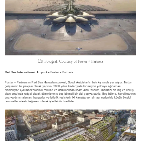
Fotoğraf: Courtesy of Foster + Partners
Red Sea International Airport –
Foster + Partners
Foster + Partners’ın Red Sea Havaalanı projesi, Suudi Arabistan’ın batı kıyısında yer alıyor. Turizm
gelişiminin bir parçası olarak yapının, 2030 yılına kadar yılda bir milyon yolcuyu ağırlaması
planlanıyor. Çöl manzarasının renkleri ve dokularından ilham alan tasarım, merkezi bir iniş ve kalkış
alanı etrafında radyal olarak düzenlenmiş beş bölmeli bir dizi yapıya sahip. Beş bölme, havalimanının
ana yardımcı alanları, hangarlar ve lojistik tesislerin iki kanatta yer alması nedeniyle küçük ölçekli
terminaller olarak bağımsız olarak işletilebilir özellikte.