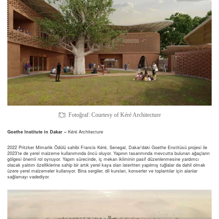
Fotoğraf: Courtesy of Kéré Architecture
Goethe Institute in Dakar –
Kéré Architecture
2022 Pritzker Mimarlık Ödülü sahibi Francis Kéré, Senegal, Dakar’daki Goethe Enstitüsü projesi ile
2023’te de yerel malzeme kullanımında öncü oluyor. Yapının tasarımında mevcutta bulunan ağaçların
gölgesi önemli rol oynuyor. Yapım sürecinde, iç mekan ikliminin pasif düzenlenmesine yardımcı
olacak yalıtım özelliklerine sahip bir artık yerel kaya olan lateritten yapılmış tuğlalar da dahil olmak
üzere yerel malzemeler kullanıyor. Bina sergiler, dil kursları, konserler ve toplantılar için alanlar
sağlamayı vadediyor.