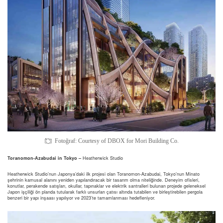
Fotoğraf: Courtesy of DBOX for Mori Building Co.
Toranomon-Azabudai in Tokyo –
Heatherwick Studio
Heatherwick Studio’nun Japonya’daki ilk projesi olan Toranomon-Azabudai, Tokyo’nun Minato
şehrinin kamusal alanını yeniden yapılandıracak bir tasarım olma niteliğinde. Deneyim ofisleri,
konutlar, perakende satışları, okullar, tapınaklar ve elektrik santralleri bulunan projede geleneksel
Japon işçiliği ön planda tutularak farklı unsurları çatısı altında tutabilen ve birleştirebilen pergola
benzeri bir yapı inşaası yapılıyor ve 2023’te tamamlanması hedefleniyor.